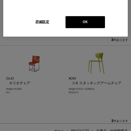
詳細設定
OK
並べ替え：
2
件あります
OLIO
KOKI
オリオチェア
コキ スタッキングアームチェア
Design : IXC R&D
Design : POCCI＋DONDOLI
IXC
DESALTO
2
件あります
ホーム
>
PRODUCTS
>
在庫品・短納期商品