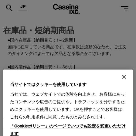
JP
.
在庫品・短納期商品
PRODUCTS
●国内在庫品【納期目安：1～2週間】
国内に在庫している商品です。在庫数は流動的なため、ご注文
SERVICES
のタイミングによっては欠品となる場合がございます。
PROJECTS
●国内製作品【納期目安：1～3か月】
MAGAZINE
ご注文をいただいてから国内で製作する商品です。
当サイトではクッキーを使用しています
SUPPORT
●特別在庫品【納期目安：1～2週間】
通常はお届けまで約6か月を要する輸入商品の一部を、期間限
当社では、ウェブサイトでの体験を向上させ、お客様にあっ
SHOPS
定で国内在庫としてご用意しております。数量限定のため、な
たコンテンツや広告のご提供や、トラフィックを分析するた
くなり次第終了となります。
めにクッキーを使用しています。OKを押すことでお客様は
CATALOGUES
これらの利用条件に同意したものとみなされます。
PROFESSIONAL
「Cookieポリシー」のページでいつでも設定を変更いただけ
ます
ONLINE STORE
お問合せ