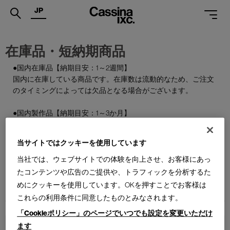
JP
.
在庫品・短納期商品
PRODUCTS
●国内在庫品【納期目安：1～2週間】
国内に在庫している商品です。在庫数は流動的なため、ご注文
SERVICES
のタイミングによっては欠品となる場合がございます。
PROJECTS
●国内製作品【納期目安：1～3か月】
MAGAZINE
ご注文をいただいてから国内で製作する商品です。
当サイトではクッキーを使用しています
SUPPORT
●特別在庫品【納期目安：1～2週間】
通常はお届けまで約6か月を要する輸入商品の一部を、期間限
当社では、ウェブサイトでの体験を向上させ、お客様にあっ
SHOPS
定で国内在庫としてご用意しております。数量限定のため、な
たコンテンツや広告のご提供や、トラフィックを分析するた
くなり次第終了となります。
めにクッキーを使用しています。OKを押すことでお客様は
CATALOGUES
これらの利用条件に同意したものとみなされます。
PROFESSIONAL
「Cookieポリシー」のページでいつでも設定を変更いただけ
ます
ONLINE STORE
お問合せ