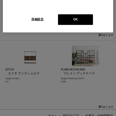
詳細設定
OK
並べ替え：
2
件あります
EITCH
PLAIN BOOKCASE
エイチ ブックシェルフ
プレイン ブックケース
Design : IXC R&D
Design : FRANCESCO ROTA
IXC
LEMA
2
件あります
ホーム
>
PRODUCTS
>
在庫品・短納期商品