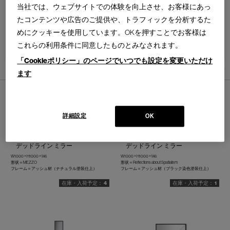
当社では、ウェブサイトでの体験を向上させ、お客様にあっ
たコンテンツや広告のご提供や、トラフィックを分析するた
めにクッキーを使用しています。OKを押すことでお客様は
これらの利用条件に同意したものとみなされます。
並べ替え：
「Cookieポリシー」のページでいつでも設定を変更いただけ
9
件あります
ます
詳細設定
OK
083 DEADLINE
083 DEADLINE
デッドライン ミラー
デッドライン ミラー
W1000 × H1000 × t46
W1000 × H1000 × t46
形状＝MEZZO
形状＝Reflections about Spatialism
フレーム＝アッシュ材（ナチュラル塗装仕上）
フレーム＝アッシュ材（ブラック染色塗装仕上）
4
1