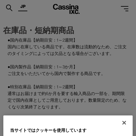
JP
.
在庫品・短納期商品
PRODUCTS
●国内在庫品【納期目安：1～2週間】
国内に在庫している商品です。在庫数は流動的なため、ご注文
SERVICES
のタイミングによっては欠品となる場合がございます。
PROJECTS
●国内製作品【納期目安：1～3か月】
MAGAZINE
ご注文をいただいてから国内で製作する商品です。
SUPPORT
●特別在庫品【納期目安：1～2週間】
通常はお届けまで約6か月を要する輸入商品の一部を、期間限
SHOPS
定で国内在庫としてご用意しております。数量限定のため、な
くなり次第終了となります。
CATALOGUES
PROFESSIONAL
当サイトではクッキーを使用しています
ONLINE STORE
お問合せ