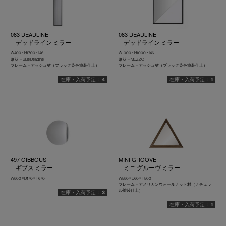
083 DEADLINE
083 DEADLINE
デッドライン ミラー
デッドライン ミラー
W400 × H1700 × t46
W1000 × H1000 × t46
形状＝Blue Deadline
形状＝MEZZO
フレーム＝アッシュ材（ブラック染色塗装仕上）
フレーム＝アッシュ材（ブラック染色塗装仕上）
4
1
497 GIBBOUS
MINI GROOVE
ギブス ミラー
ミニ グルーヴ ミラー
W800 × D170 × H670
W580 × D60 × H500
フレーム＝アメリカンウォールナット材（ナチュラ
ル塗装仕上）
3
1