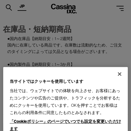
JP
.
在庫品・短納期商品
PRODUCTS
●国内在庫品【納期目安：1～2週間】
国内に在庫している商品です。在庫数は流動的なため、ご注文
SERVICES
のタイミングによっては欠品となる場合がございます。
PROJECTS
●国内製作品【納期目安：1～3か月】
MAGAZINE
ご注文をいただいてから国内で製作する商品です。
当サイトではクッキーを使用しています
SUPPORT
●特別在庫品【納期目安：1～2週間】
通常はお届けまで約6か月を要する輸入商品の一部を、期間限
当社では、ウェブサイトでの体験を向上させ、お客様にあっ
SHOPS
定で国内在庫としてご用意しております。数量限定のため、な
たコンテンツや広告のご提供や、トラフィックを分析するた
くなり次第終了となります。
めにクッキーを使用しています。OKを押すことでお客様は
CATALOGUES
これらの利用条件に同意したものとみなされます。
PROFESSIONAL
「Cookieポリシー」のページでいつでも設定を変更いただけ
ます
ONLINE STORE
お問合せ