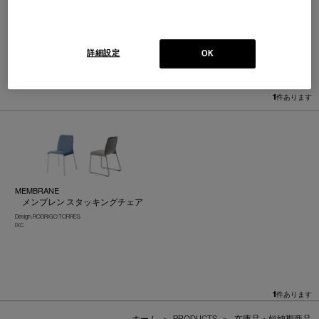
詳細設定
OK
並べ替え：
1
件あります
MEMBRANE
メンブレン スタッキングチェア
Design : RODRIGO TORRES
IXC
1
件あります
ホーム
>
PRODUCTS
>
在庫品・短納期商品