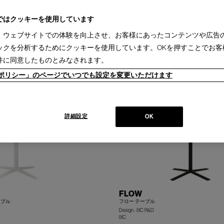
ク(3)
ダイニングテーブル(11)
ローテーブル(8)
サイドテーブル(10)
ミーティング
ェア(17)
ラウンジチェア(14)
アームチェア(13)
キャスターチェア(3)
ミーティング
ではクッキーを使用しています
キャビネット(4)
テレビボード(1)
ミラー(1)
ファブリック(1)
、ウェブサイトでの体験を向上させ、お客様にあったコンテンツや広告
2)
ックを分析するためにクッキーを使用しています。OKを押すことでお客
件に同意したものとみなされます。
3ヵ月［国内製作品］(2)
ieポリシー」のページでいつでも設定を変更いただけます
詳細設定
OK
FLOW
ーブル
フロー テーブル
Design : IXC R&D
IXC