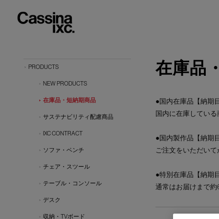
在庫品
PRODUCTS
NEW PRODUCTS
在庫品・短納期商品
●国内在庫品【納期目
国内に在庫している
サステナビリティ配慮商品
IXC CONTRACT
●国内製作品【納期目
ご注文をいただいて
ソファ・ベンチ
チェア・スツール
●特別在庫品【納期目
テーブル・コンソール
通常はお届けまで約
デスク
収納・TVボード