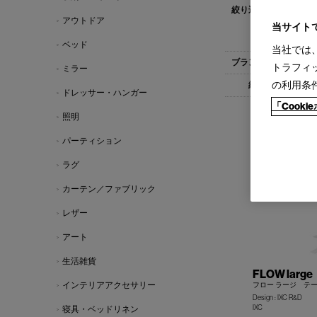
すべて
デス
アウトドア
ダイニングチ
当サイト
ベッド(2)
ベッド
当社では
すべて
IXC(
トラフィ
ミラー
の利用条
すべて
1-
ドレッサー・ハンガー
「Cook
照明
パーティション
ラグ
カーテン／ファブリック
レザー
アート
生活雑貨
FLOW large
インテリアアクセサリー
フロー ラージ テ
Design : IXC R&D
IXC
寝具・ベッドリネン