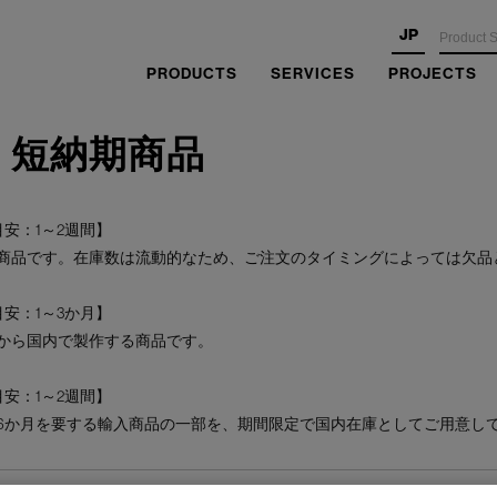
JP
PRODUCTS
SERVICES
PROJECTS
・短納期商品
安：1～2週間】
商品です。在庫数は流動的なため、ご注文のタイミングによっては欠品
安：1～3か月】
から国内で製作する商品です。
安：1～2週間】
6か月を要する輸入商品の一部を、期間限定で国内在庫としてご用意し