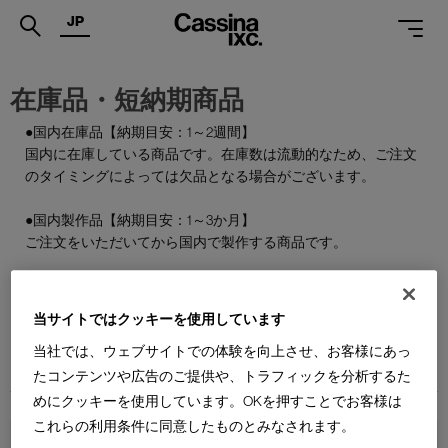
JP
.
在庫品・短納期商品
PRODUCTS
●国内在庫品【納期目安：1～2週間】
国内に在庫している商品です。在庫数は流動的なため、ご注文
SERVICES
のタイミングによっては欠品となる場合がございます。
PROJECTS
●国内製作品【納期目安：1～3か月】
MAGAZINE
ご注文をいただいてから国内で製作する商品です。
SUPPORT
●特別在庫品【納期目安：1～2週間】
通常はお届けまで約6か月を要する輸入商品の一部を、期間限
当サイトではクッキーを使用しています
SHOPS
定で国内在庫としてご用意しております。数量限定のため、な
当社では、ウェブサイトでの体験を向上させ、お客様にあっ
くなり次第終了となります。
CATALOGUES
たコンテンツや広告のご提供や、トラフィックを分析するた
めにクッキーを使用しています。OKを押すことでお客様は
PROFESSIONAL
これらの利用条件に同意したものとみなされます。
ONLINE STORE
お問合せ