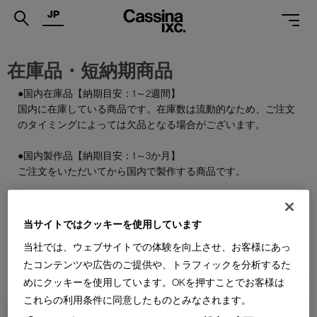
JP
.
在庫品・短納期商品
PRODUCTS
●国内在庫品【納期目安：1～2週間】
国内に在庫している商品です。在庫数は流動的なため、ご注文
SERVICES
のタイミングによっては欠品となる場合がございます。
PROJECTS
●国内製作品【納期目安：1～3か月】
MAGAZINE
ご注文をいただいてから国内で製作する商品です。
SUPPORT
●特別在庫品【納期目安：1～2週間】
通常はお届けまで約6か月を要する輸入商品の一部を、期間限
当サイトではクッキーを使用しています
SHOPS
定で国内在庫としてご用意しております。数量限定のため、な
当社では、ウェブサイトでの体験を向上させ、お客様にあっ
くなり次第終了となります。
CATALOGUES
たコンテンツや広告のご提供や、トラフィックを分析するた
めにクッキーを使用しています。OKを押すことでお客様は
PROFESSIONAL
これらの利用条件に同意したものとみなされます。
ONLINE STORE
お問合せ