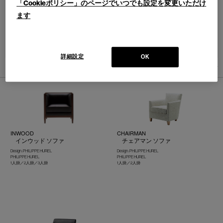
「Cookieポリシー」のページでいつでも設定を変更いただけ
ます
並べ替え：
詳細設定
OK
3
件あります
INWOOD
CHAIRMAN
インウッド ソファ
チェアマン ソファ
Design : PHILIPPE HUREL
Design : PHILIPPE HUREL
PHILIPPE HUREL
PHILIPPE HUREL
1人掛／2人掛／3人掛
1人掛／2人掛