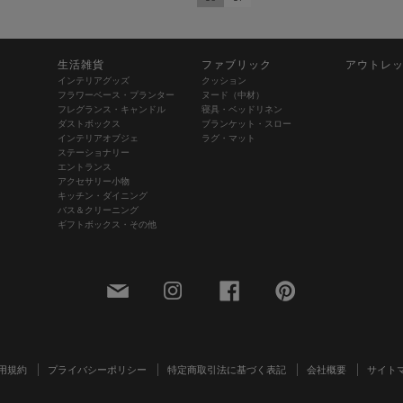
生活雑貨
ファブリック
アウトレ
インテリアグッズ
クッション
フラワーベース・プランター
ヌード（中材）
フレグランス・キャンドル
寝具・ベッドリネン
ダストボックス
ブランケット・スロー
インテリアオブジェ
ラグ・マット
ステーショナリー
エントランス
アクセサリー小物
キッチン・ダイニング
バス＆クリーニング
ギフトボックス・その他
用規約
プライバシーポリシー
特定商取引法に基づく表記
会社概要
サイト