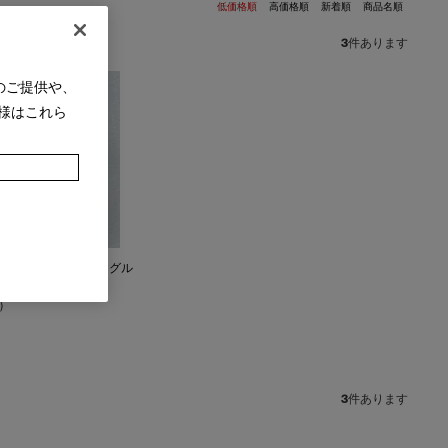
低価格順
高価格順
新着順
商品名順
3
件あります
のご提供や、
様はこれら
シー) - デュベカバーシングル
)
3
件あります