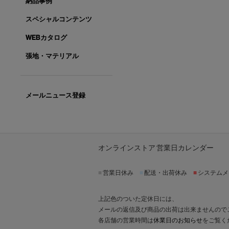
納品事例
スペシャルコンテンツ
WEBカタログ
張地・マテリアル
メールニュース登録
オンラインストア 営業日カレンダー
■
営業日休み
■
配送・出荷休み
■
システムメ
上記色のついた定休日には、
メールの返信及び商品の出荷は出来ませんので
各店舗の営業時間は
休業日のお知らせ
をご覧く