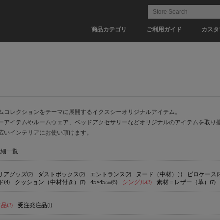
商品カテゴリ
ご利用ガイド
カスタ
ムコレクションをテーマに展開するイクスシーオリジナルアイテム。
ーアイテムやルームウェア、ベッドアクセサリーなどオリジナルのアイテムを取り
広いインテリアにお使い頂けます。
詳細一覧
アグッズ(2)
ダストボックス(2)
エントランス(2)
ヌード（中材）(1)
ピロケース(2
4)
クッション（中材付き）(7)
45×45㎝(6)
シングル(3)
素材＝レザー（革）(7)
(3)
受注発注品(1)