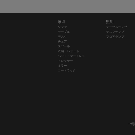
家具
照明
ソファ
テーブルランプ
テーブル
デスクランプ
デスク
フロアランプ
チェア
スツール
収納・TVボード
ベッド・マットレス
ドレッサー
ミラー
コートラック
ご利