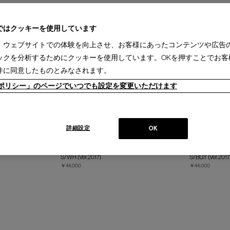
ではクッキーを使用しています
、ウェブサイトでの体験を向上させ、お客様にあったコンテンツや広告
ックを分析するためにクッキーを使用しています。OKを押すことでお客
件に同意したものとみなされます。
ieポリシー」のページでいつでも設定を変更いただけます
詳細設定
OK
ックスシーツ シング
IXC (イクスシー) - デュベカバーシングル
IXC (イクス
(ホワイト)
(ブルーグレー)
S/WH (Ver.2017)
S/BGY (Ver.2017
￥44,000
￥44,000