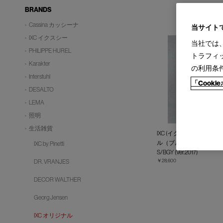
BRANDS
Cassina カッシーナ
当サイト
IXC イクスシー
当社では
PHILIPPE HUREL
トラフィ
Karakter
の利用条
Interstuhl
「Cook
DESALTO
LEMA
照明
生活雑貨
IXC (イクスシー) - ボ
ル（ブルーグレー）
IXC by Pinetti
S/BGY (Ver.2017)
￥28,600
DR. VRANJES
DECOR WALTHER
Georg Jensen
IXC オリジナル