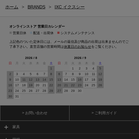
ホーム
>
BRANDS
>
IXC イクスシー
オンラインストア 営業日カレンダー
■
■
■
営業日休
配送・出荷休
システムメンテナンス
上記色のついた定休日には、メールの返信及び商品の出荷は出来ませんのでご
了承下さい。直営店舗の営業時間は
休業日のお知らせ
をご覧ください。
2026 / 8
2026 / 9
日
月
火
水
木
金
土
日
月
火
水
木
金
土
1
1
2
3
4
5
2
3
4
5
6
7
8
6
7
8
9
10
11
12
9
10
11
12
13
14
15
13
14
15
16
17
18
19
16
17
18
19
20
21
22
20
21
22
23
24
25
26
23
24
25
26
27
28
29
27
28
29
30
30
31
> お問い合わせ
> ご利用ガイド
家具