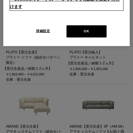
1
2
3
次
最後
けます
詳細設定
OK
PLATO【受注生産】
PLATO【受注輸入】
プラトー ソファ（組合せパターン
プラトー キャビネット
限定）
【受注生産品／納期 1-2ヵ月】
【受注生産品／納期 1-2ヵ月】
￥1,826,000～
￥1,903,000
在庫：受注生産
￥1,863,400～
￥4,015,000
在庫：受注生産
AMANE【受注生産】
AMANE【受注生産】3P（AM-06）
アマネ システムソファ（組合せパ
アマネ システムソファ 3人掛け 両