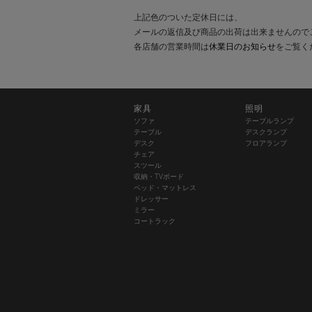
上記色のついた定休日には、
メールの返信及び商品の出荷は出来ませんので
各店舗の営業時間は
休業日のお知らせ
をご覧く
家具
照明
ソファ
テーブルランプ
テーブル
デスクランプ
デスク
フロアランプ
チェア
スツール
収納・TVボード
ベッド・マットレス
ドレッサー
ミラー
コートラック