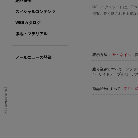
納品事例
IXC（イクスシー）は、”E
スペシャルコンテンツ
提案。長く愛される上質な
WEBカタログ
張地・マテリアル
表示方法：
サムネイル
メールニュース登録
すべて
ソファ1
(1)
サイドテーブル(3)
デス
すべて
受注生産品
(C) CASSINA IXC. Ltd.