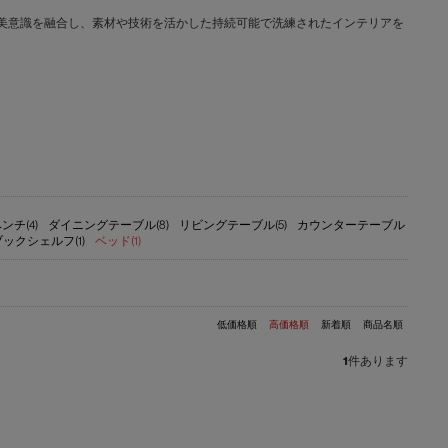
文化と日本の美意識を融合し、素材や技術を活かした持続可能で洗練されたインテリアを
ンチ(4)
ダイニングテーブル(8)
リビングテーブル(5)
カウンターテーブル
ブックシェルフ(1)
ベッド(1)
低価格順
高価格順
新着順
商品名順
1
件あります