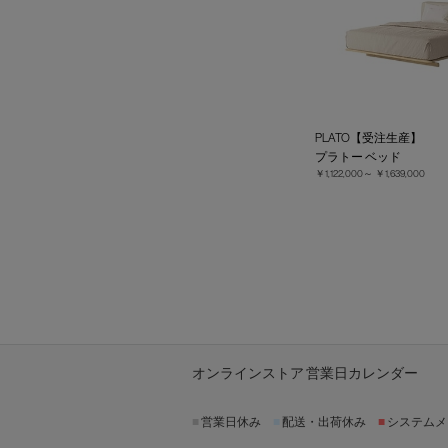
PLATO【受注生産】
プラトー ベッド
￥1,122,000～
￥1,639,000
オンラインストア 営業日カレンダー
■
営業日休み
■
配送・出荷休み
■
システムメ