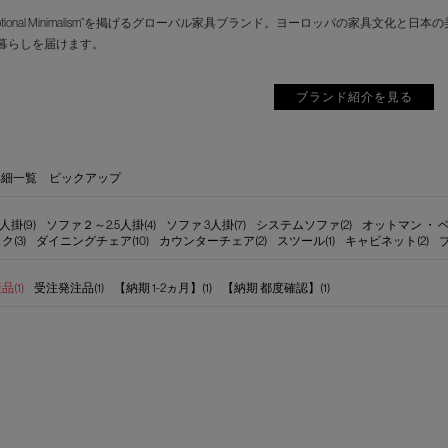
motional Minimalism”を掲げるグローバル家具ブランド。ヨーロッパの家具
暮らしを届けます。
ブランド紹介を見る
詳細一覧
ピックアップ
人掛(9)
ソファ２～2.5人掛(4)
ソファ 3人掛(7)
システムソファ(2)
オットマン ・ ベ
ク(3)
ダイニングチェア(10)
カウンターチェア(2)
スツール(1)
キャビネット(2)
(1)
受注発注品(1)
【納期 1-2ヵ月】(1)
【納期 都度確認】(1)