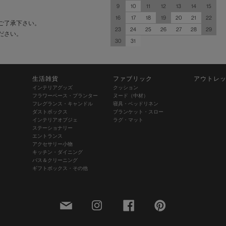
9
10
11
12
13
14
15
16
17
18
19
20
21
22
ご了承下さい。
23
24
25
26
27
28
29
ださい。
30
31
生活雑貨
ファブリック
アウトレ
インテリアグッズ
クッション
フラワーベース・プランター
ヌード（中材）
フレグランス・キャンドル
寝具・ベッドリネン
ダストボックス
ブランケット・スロー
インテリアオブジェ
ラグ・マット
ステーショナリー
エントランス
アクセサリー小物
キッチン・ダイニング
バス＆クリーニング
ギフトボックス・その他