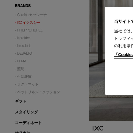
BRANDS
Cassina カッシーナ
当サイト
IXC イクスシー
PHILIPPE HUREL
当社では
Karakter
トラフィ
の利用条
Interstuhl
DESALTO
「Cook
LEMA
照明
生活雑貨
ラグ・マット
ベッドリネン・クッション
ギフト
スタイリング
コーディネート