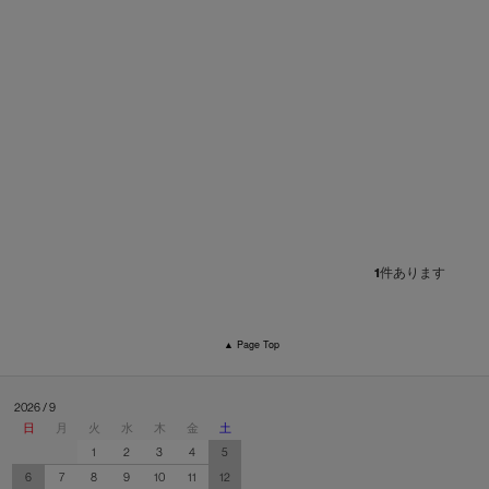
1
件あります
▲ Page Top
2026 / 9
日
月
火
水
木
金
土
1
2
3
4
5
6
7
8
9
10
11
12