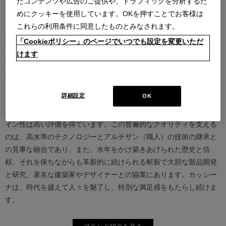
たコンテンツや広告のご提供や、トラフィックを分析するた
めにクッキーを使用しています。OKを押すことでお客様は
カッシーナは創業以来、インテリアの未来をデザインし続けてきた
これらの利用条件に同意したものとみなされます。
家具業界では数少ないリーディングブランドとして知られていま
「Cookieポリシー」のページでいつでも設定を変更いただ
す。17世紀、イタリアで誕生したカッシーナは、教会の木製チェア
けます
の製造に始まり、その後豪華客船の内装などを手掛け、技術力を確
かなものとしました。1927年にチェーザレ・カッシーナとウンベル
ト・カッシーナによってカッシーナ社が設立されると、5０年代には
詳細設定
OK
モダンファーニチャーの分野へと転身、その後多くの製品が世界中
の最も重要な美術館にコレクションされるなど、その完成度とデザ
イン性は高い評価を得ています。この普遍的なクオリティを支える
のは、高水準のテクノロジーとアルチザン（職人）の技術の継承と
の見事な融合であり、また、永年をかけ築きあげられた歴史と信
頼、それを保ちながらも革新的に続けられる斬新で大胆な製品開発
と研究、著名な建築家やデザイナーとの協業にあります。カッシー
ナは、時代を越えて人々を魅了し、特別な満足感をもたらし続けま
す。