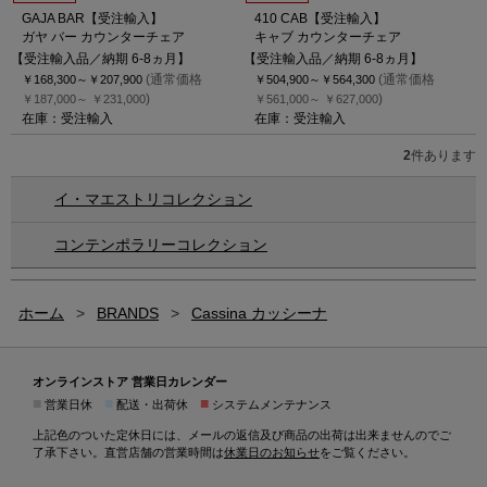
GAJA BAR【受注輸入】
410 CAB【受注輸入】
ガヤ バー カウンターチェア
キャブ カウンターチェア
【受注輸入品／納期 6-8ヵ月】
【受注輸入品／納期 6-8ヵ月】
(通常価格
(通常価格
￥168,300～
￥207,900
￥504,900～
￥564,300
)
)
￥187,000～
￥231,000
￥561,000～
￥627,000
在庫：受注輸入
在庫：受注輸入
2
件あります
イ・マエストリコレクション
コンテンポラリーコレクション
ホーム
>
BRANDS
>
Cassina カッシーナ
オンラインストア 営業日カレンダー
■
■
■
営業日休
配送・出荷休
システムメンテナンス
上記色のついた定休日には、メールの返信及び商品の出荷は出来ませんのでご
了承下さい。直営店舗の営業時間は
休業日のお知らせ
をご覧ください。