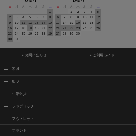
2026 / 8
2026 / 9
日
月
火
水
木
金
土
日
月
火
水
木
金
土
1
1
2
3
4
5
2
3
4
5
6
7
8
6
7
8
9
10
11
12
9
10
11
12
13
14
15
13
14
15
16
17
18
19
16
17
18
19
20
21
22
20
21
22
23
24
25
26
23
24
25
26
27
28
29
27
28
29
30
30
31
> お問い合わせ
> ご利用ガイド
家具
照明
生活雑貨
ファブリック
アウトレット
ブランド