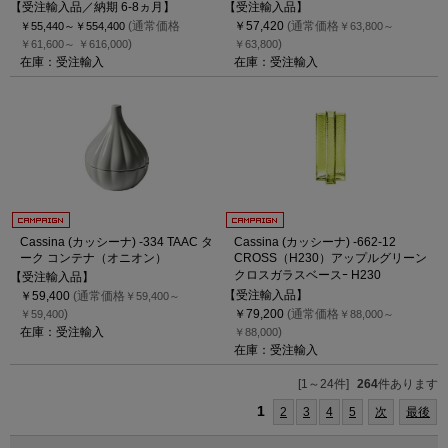
【受注輸入品／納期 6-8ヵ月】
【受注輸入品】
(通常価格
￥57,420
(通常価格
￥55,440～
￥554,400
￥63,800～
)
)
￥61,600～
￥616,000
￥63,800
在庫：受注輸入
在庫：受注輸入
Cassina (カッシーナ) -334 TAAC タ
Cassina (カッシーナ) -662-12
ーク コンテナ（オニオン）
CROSS（H230）アップルグリーン
クロスガラスベースｰ H230
【受注輸入品】
【受注輸入品】
￥59,400
(通常価格
￥59,400～
)
￥79,200
(通常価格
￥59,400
￥88,000～
在庫：受注輸入
)
￥88,000
在庫：受注輸入
[1～24件]
264
件あります
1
2
3
4
5
次
最後