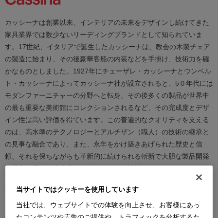
カッシーナは創業以来、インテリアの未来をデザインし続けてきた
家具業界では数少ないリーディングブランドとして知られていま
す。17世紀、イタリアで誕生したカッシーナは、教会の木製チェア
の製造に始まり、その後豪華客船の内装などを手掛け、技術力を確
かなものとしました。1927年にチェーザレ・カッシーナとウンベル
ト・カッシーナによってカッシーナ社が設立されると、5０年代には
モダンファーニチャーの分野へと転身、その後多くの製品が世界中
の最も重要な美術館にコレクションされるなど、その完成度とデザ
イン性は高い評価を得ています。この普遍的なクオリティを支える
のは、高水準のテクノロジーとアルチザン（職人）の技術の継承と
の見事な融合であり、また、永年をかけ築きあげられた歴史と信
頼、それを保ちながらも革新的に続けられる斬新で大胆な製品開発
と研究、著名な建築家やデザイナーとの協業にあります。カッシー
ナは、時代を越えて人々を魅了し、特別な満足感をもたらし続けま
当サイトではクッキーを使用しています
す。
当社では、ウェブサイトでの体験を向上させ、お客様にあっ
たコンテンツや広告のご提供や、トラフィックを分析するた