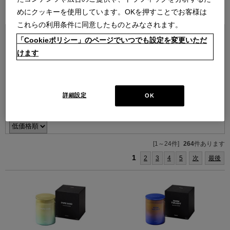
ブランド紹介を見る
めにクッキーを使用しています。OKを押すことでお客様は
これらの利用条件に同意したものとみなされます。
「Cookieポリシー」のページでいつでも設定を変更いただ
けます
詳細設定
OK
並べ替え：
[1～24件]
264
件あります
1
2
3
4
5
次
最後