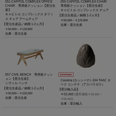
051 CAPITOL COMPLEX OFFICE
055 CAPITOL COMPLEX CHAIR
CHAIR 専用座クッション【受注生
専用座クッション【受注生産】
産】
キャピトル コンプレックス チェア
キャピトル コンプレックス オフィ
【受注生産品／納期 1-2ヵ月】
ス チェア アームチェア
￥50,600～
￥129,800
【受注生産品／納期 1-2ヵ月】
在庫：受注生産
￥50,600～
￥129,800
在庫：受注生産
057 CIVIL BENCH 専用座クッシ
ョン【受注生産】
Cassina (カッシーナ) -334 TAAC タ
シヴィル ベンチ
ーク コンテナ（アスパラガス）
【受注生産品／納期 1-2ヵ月】
【受注輸入品】
￥50,600～
￥220,000
￥53,460
(通常価格
￥59,400～
在庫：受注生産
)
￥59,400
在庫：受注輸入