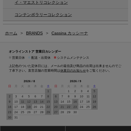
イ・マエストリコレクション
コンテンポラリーコレクション
ホーム
>
BRANDS
>
Cassina カッシーナ
オンラインストア 営業日カレンダー
■
■
■
営業日休
配送・出荷休
システムメンテナンス
上記色のついた定休日には、メールの返信及び商品の出荷は出来ませんのでご
了承下さい。直営店舗の営業時間は
休業日のお知らせ
をご覧ください。
2026 / 8
2026 / 9
日
月
火
水
木
金
土
日
月
火
水
木
金
土
1
1
2
3
4
5
2
3
4
5
6
7
8
6
7
8
9
10
11
12
9
10
11
12
13
14
15
13
14
15
16
17
18
19
16
17
18
19
20
21
22
20
21
22
23
24
25
26
23
24
25
26
27
28
29
27
28
29
30
30
31