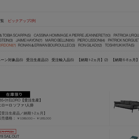
一覧
ピックアップ2列
& TOBIA SCARPA(5)
CASSINA HOMMAGE A PIERRE JEANNERET(10)
PATRICIA URQU
TEIN(3)
JAIME HAYON(7)
MARIO BELLINI(16)
PIERO LISSONI(4)
PATRICK NORGUET
RDONI(7)
RONAN＆ERWAN BOUROULLEC(3)
RON GILAD(12)
TOSHIYUKI KITA(5)
ーン対象品(5)
受注生産品(2)
受注輸入品(5)
【納期 1-2ヵ月】(2)
【納期 6-8ヵ月】(
285-01 ELORO【受注生産】
エローロ ソファ 1人掛
【受注生産品／納期 1-2ヵ月】
販売価格：
￥1,089,000～
￥1,815,000
78 SAIL OUT