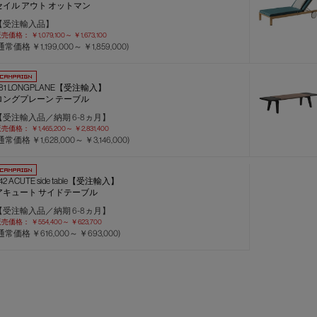
セイル アウト オットマン
【受注輸入品】
販売価格：
￥1,079,100～
￥1,673,100
(通常価格
￥1,199,000～
￥1,859,000
)
481 LONGPLANE【受注輸入】
ロングプレーン テーブル
【受注輸入品／納期 6-8ヵ月】
販売価格：
￥1,465,200～
￥2,831,400
(通常価格
￥1,628,000～
￥3,146,000
)
42 ACUTE side table【受注輸入】
アキュート サイドテーブル
【受注輸入品／納期 6-8ヵ月】
販売価格：
￥554,400～
￥623,700
(通常価格
￥616,000～
￥693,000
)