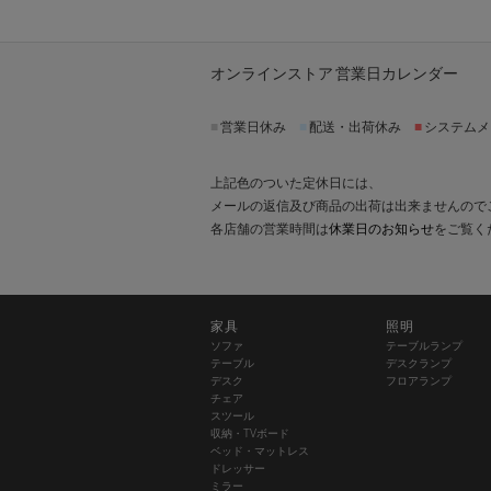
オンラインストア 営業日カレンダー
■
営業日休み
■
配送・出荷休み
■
システムメ
上記色のついた定休日には、
メールの返信及び商品の出荷は出来ませんので
各店舗の営業時間は
休業日のお知らせ
をご覧く
家具
照明
ソファ
テーブルランプ
テーブル
デスクランプ
デスク
フロアランプ
チェア
スツール
収納・TVボード
ベッド・マットレス
ドレッサー
ミラー