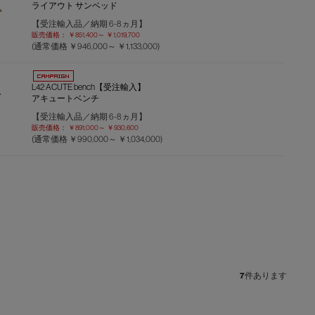
ライアウト サンベッド
【受注輸入品／納期 6-8ヵ月】
販売価格：
￥851,400～
￥1,019,700
(通常価格
￥946,000～
￥1,133,000
)
L42 ACUTE bench【受注輸入】
アキュートベンチ
【受注輸入品／納期 6-8ヵ月】
販売価格：
￥891,000～
￥930,600
(通常価格
￥990,000～
￥1,034,000
)
7
件あります