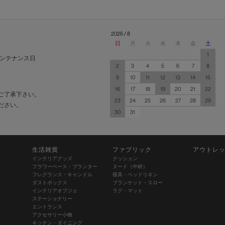
2026 / 8
日
月
火
水
木
金
土
1
ンテナンス日
2
3
4
5
6
7
8
9
10
11
12
13
14
15
16
17
18
19
20
21
22
ご了承下さい。
23
24
25
26
27
28
29
ださい。
30
31
生活雑貨
ファブリック
アウトレ
インテリアグッズ
クッション
フラワーベース・プランター
ヌード（中材）
フレグランス・キャンドル
寝具・ベッドリネン
ダストボックス
ブランケット・スロー
インテリアオブジェ
ラグ・マット
ステーショナリー
エントランス
アクセサリー小物
キッチン・ダイニング