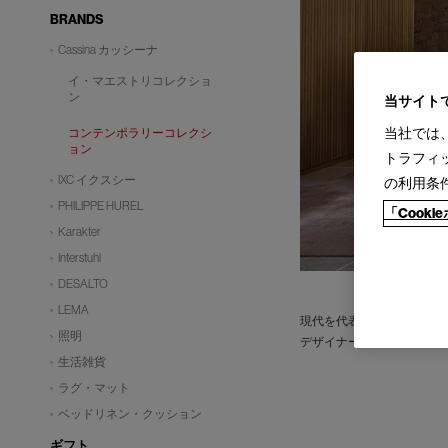
BRANDS
Cassina カッシーナ
イ・マエストリコレクショ
ン
当サイト
当社では
コンテンポラリーコレクシ
ョン
トラフィ
IXC イクスシー
の利用条
PHILIPPE HUREL
「Cook
Karakter
Interstuhl
DESALTO
LEMA
現代を代表する建築家やデ
照明
デザイナーの創造性はもと
生活雑貨
ラグ・マット
ベッドリネン・クッション
ギフト