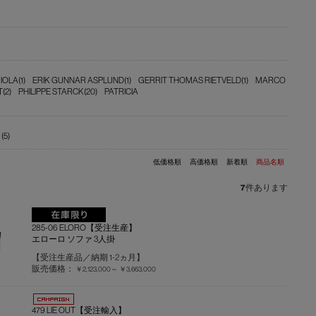
IOLA(1)
ERIK GUNNAR ASPLUND(1)
GERRIT THOMAS RIETVELD(1)
MARCO
(2)
PHILIPPE STARCK(20)
PATRICIA
5)
低価格順
高価格順
新着順
商品名順
7
件あります
285-06 ELORO【受注生産】
エローロ ソファ 3人掛
【受注生産品／納期 1-2ヵ月】
販売価格：
￥2,123,000～
￥3,663,000
479 LIE OUT【受注輸入】