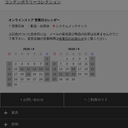
コンテンポラリーコレクション
オンラインストア 営業日カレンダー
■
■
■
営業日休
配送・出荷休
システムメンテナンス
上記色のついた定休日には、メールの返信及び商品の出荷は出来ませんのでご
了承下さい。直営店舗の営業時間は
休業日のお知らせ
をご覧ください。
2026 / 8
2026 / 9
日
月
火
水
木
金
土
日
月
火
水
木
金
土
1
1
2
3
4
5
2
3
4
5
6
7
8
6
7
8
9
10
11
12
9
10
11
12
13
14
15
13
14
15
16
17
18
19
16
17
18
19
20
21
22
20
21
22
23
24
25
26
23
24
25
26
27
28
29
27
28
29
30
30
31
> お問い合わせ
> ご利用ガイド
家具
照明