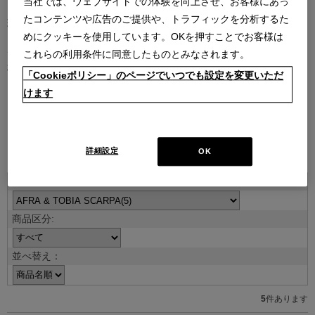
当社では、ウェブサイトでの体験を向上させ、お客様にあっ
たコンテンツや広告のご提供や、トラフィックを分析するた
現代を代表する建築家やデザイナーとのコラボレーションによるコ
めにクッキーを使用しています。OKを押すことでお客様は
レクション。
デザイナーの創造性はもとより、そのデザインを支える職人技や素
これらの利用条件に同意したものとみなされます。
材のクオリティがなければ、決して実現しないラインナップです。
「Cookieポリシー」のページでいつでも設定を変更いただ
けます
デザイナー紹介を見る
詳細設定
OK
ITEMS
並べ替え：
5
件あります