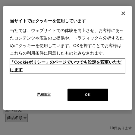
現代を代表する建築家やデザイナーとのコラボレーションによるコ
レクション。
当サイトではクッキーを使用しています
デザイナーの創造性はもとより、そのデザインを支える職人技や素
材のクオリティがなければ、決して実現しないラインナップです。
当社では、ウェブサイトでの体験を向上させ、お客様にあっ
たコンテンツや広告のご提供や、トラフィックを分析するた
デザイナー紹介を見る
めにクッキーを使用しています。OKを押すことでお客様は
これらの利用条件に同意したものとみなされます。
「Cookieポリシー」のページでいつでも設定を変更いただ
ITEMS
けます
詳細設定
OK
並べ替え：
10
件あります