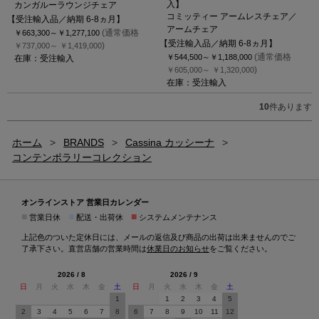
入】
カンガルーラウンジチェア
コミッティー アームレスチェア／
【受注輸入品／納期 6-8ヵ月】
アームチェア
(通常価格
￥663,300～
￥1,277,100
【受注輸入品／納期 6-8ヵ月】
)
￥737,000～
￥1,419,000
(通常価格
￥544,500～
￥1,188,000
在庫：受注輸入
)
￥605,000～
￥1,320,000
在庫：受注輸入
10
件あります
ホーム
>
BRANDS
>
Cassina カッシーナ
>
コンテンポラリーコレクション
オンラインストア 営業日カレンダー
■
■
■
営業日休
配送・出荷休
システムメンテナンス
上記色のついた定休日には、メールの返信及び商品の出荷は出来ませんのでご
了承下さい。直営店舗の営業時間は
休業日のお知らせ
をご覧ください。
2026 / 8
2026 / 9
日
月
火
水
木
金
土
日
月
火
水
木
金
土
1
1
2
3
4
5
2
3
4
5
6
7
8
6
7
8
9
10
11
12