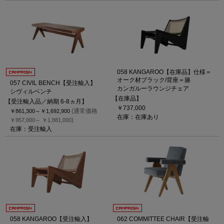
058 KANGAROO【在庫品】仕様＝
オーク材ブラック/背座＝籐
057 CIVIL BENCH【受注輸入】
カンガルーラウンジチェア
シヴィルベンチ
【在庫品】
【受注輸入品／納期 6-8ヵ月】
￥737,000
(通常価格
￥861,300～
￥1,692,900
在庫：在庫あり
)
￥957,000～
￥1,881,000
在庫：受注輸入
058 KANGAROO【受注輸入】
062 COMMITTEE CHAIR【受注輸