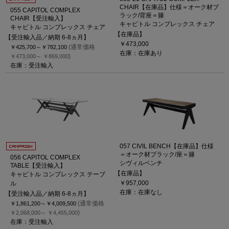
CHAIR【在庫品】仕様＝オーク材ブ
055 CAPITOL COMPLEX
ラック/背座＝籐
CHAIR【受注輸入】
キャピトル コンプレックス チェア
キャピトル コンプレックス チェア
【在庫品】
【受注輸入品／納期 6-8ヵ月】
￥473,000
(通常価格
￥425,700～
￥782,100
在庫：在庫あり
)
￥473,000～
￥869,000
在庫：受注輸入
057 CIVIL BENCH【在庫品】仕様
＝オーク材ブラック/座＝籐
056 CAPITOL COMPLEX
シヴィルベンチ
TABLE【受注輸入】
【在庫品】
キャピトル コンプレックス テーブ
￥957,000
ル
在庫：在庫なし
【受注輸入品／納期 6-8ヵ月】
(通常価格
￥1,861,200～
￥4,009,500
)
￥2,068,000～
￥4,455,000
在庫：受注輸入