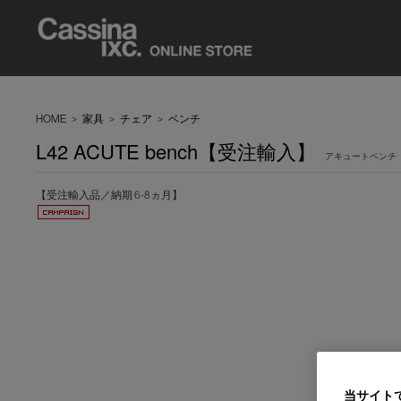
HOME
>
家具
>
チェア
>
ベンチ
L42 ACUTE bench【受注輸入】
アキュートベンチ
【受注輸入品／納期 6-8ヵ月】
当サイト