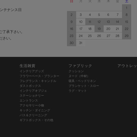
日
月
火
水
木
金
土
1
ンテナンス日
2
3
4
5
6
7
8
9
10
11
12
13
14
15
16
17
18
19
20
21
22
ご了承下さい。
23
24
25
26
27
28
29
ださい。
30
31
生活雑貨
ファブリック
アウトレ
インテリアグッズ
クッション
フラワーベース・プランター
ヌード（中材）
フレグランス・キャンドル
寝具・ベッドリネン
ダストボックス
ブランケット・スロー
インテリアオブジェ
ラグ・マット
ステーショナリー
エントランス
アクセサリー小物
キッチン・ダイニング
バス＆クリーニング
ギフトボックス・その他