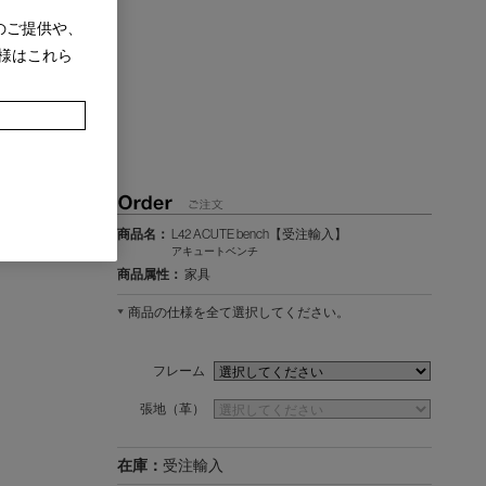
のご提供や、
様はこれら
商品名：
L42 ACUTE bench【受注輸入】
アキュートベンチ
商品属性：
家具
商品の仕様を全て選択してください。
フレーム
張地（革）
在庫：
受注輸入