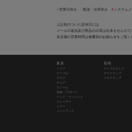
■
営業日休み
■
配送・出荷休み
■
システムメ
上記色のついた定休日には、
メールの返信及び商品の出荷は出来ませんので
各店舗の営業時間は
休業日のお知らせ
をご覧く
家具
照明
ソファ
テーブルランプ
テーブル
デスクランプ
デスク
フロアランプ
チェア
スツール
収納・TVボード
ベッド・マットレス
ドレッサー
ミラー
コートラック