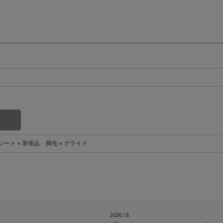
 シート＝革張込 脚先＝グライド
2026 / 8