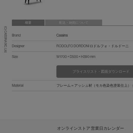
概要
配送・納期について
(C) CASSINA IXC. Ltd.
Brand
Cassina
Designer
RODOLFO DORDONI ロドルフォ・ドルドーニ
Size
W1700 × D500 × H390 mm
プライスリスト・図面ダウンロード
Material
フレーム＝アッシュ材（モカ色染色塗装仕上）
オンラインストア 営業日カレンダー