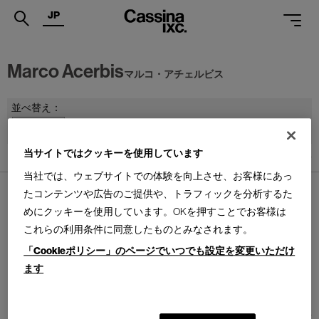
JP
.
Marco Acerbis
マルコ・アチェルビス
PRODUCTS
並べ替え：
SERVICES
PROJECTS
当サイトではクッキーを使用しています
1
件あります
MAGAZINE
当社では、ウェブサイトでの体験を向上させ、お客様にあっ
たコンテンツや広告のご提供や、トラフィックを分析するた
SUPPORT
めにクッキーを使用しています。OKを押すことでお客様は
SHOPS
これらの利用条件に同意したものとみなされます。
「Cookieポリシー」のページでいつでも設定を変更いただけ
SKIN
CATALOGUES
スキン テーブル
ます
Design : MARCO ACERBIS
DESALTO
PROFESSIONAL
1
件あります
ONLINE STORE
お問合せ