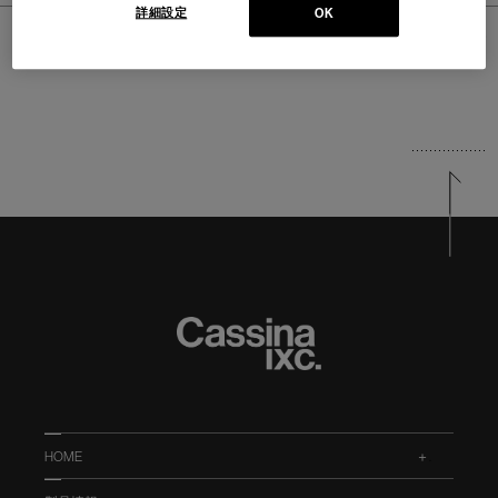
詳細設定
OK
ホーム
>
DESIGNERS
>
DESALTO
>
Marco Acerbis
HOME
.