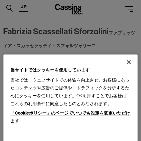
JP
.
Fabrizia Scassellati Sforzolini
ファブリッツ
PRODUCTS
ィア・スカッセラッティ・スフォルツォリーニ
SERVICES
並べ替え：
PROJECTS
当サイトではクッキーを使用しています
MAGAZINE
当社では、ウェブサイトでの体験を向上させ、お客様にあっ
1
件あります
たコンテンツや広告のご提供や、トラフィックを分析するた
SUPPORT
めにクッキーを使用しています。OKを押すことでお客様は
SHOPS
これらの利用条件に同意したものとみなされます。
「Cookieポリシー」のページでいつでも設定を変更いただけ
CATALOGUES
ます
ARABELLA
PROFESSIONAL
アラベッラ ドレッサー
Design : FABRIZIA SCASSELLATI SFORZOLINI
CECCOTTI COLLEZIONI
ONLINE STORE
お問合せ