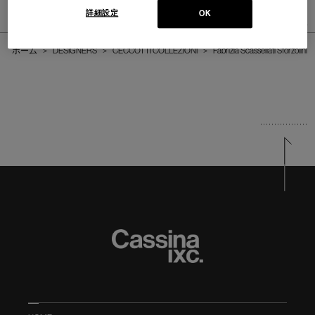
詳細設定
OK
1
件あります
ホーム
>
DESIGNERS
>
CECCOTTI COLLEZIONI
>
Fabrizia Scassellati Sforzolini