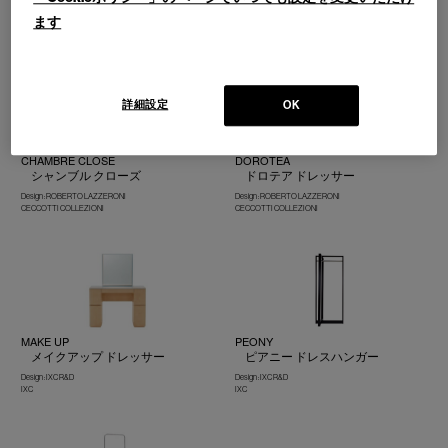
CECCOTTI COLLEZIONI
Design :NERI ＆ HU
ます
Cassina | Contemporary Collection
詳細設定
OK
CHAMBRE CLOSE
DOROTEA
シャンブル クローズ
ドロテア ドレッサー
Design : ROBERTO LAZZERONI
Design : ROBERTO LAZZERONI
CECCOTTI COLLEZIONI
CECCOTTI COLLEZIONI
MAKE UP
PEONY
メイクアップ ドレッサー
ピアニー ドレスハンガー
Design : IXC R&D
Design : IXC R&D
IXC
IXC