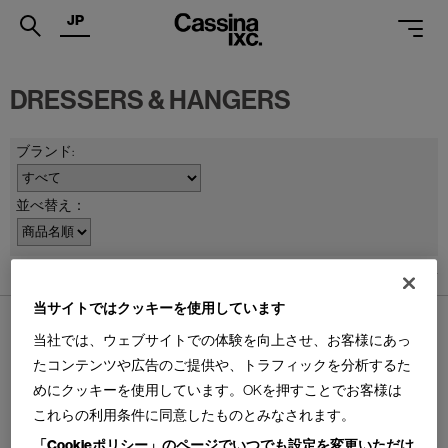
JP
.
DRESSERS & HANGERS
PRODUCTS
SERVICES
PROJECTS
並べ替え：
MAGAZINE
7
件あります
SUPPORT
当サイトではクッキーを使用しています
SHOPS
当社では、ウェブサイトでの体験を向上させ、お客様にあっ
CATALOGUES
たコンテンツや広告のご提供や、トラフィックを分析するた
めにクッキーを使用しています。OKを押すことでお客様は
PROFESSIONAL
375 STAY
ARABELLA
これらの利用条件に同意したものとみなされます。
ステイ スクリーン/テーブル/コ
アラベッラ ドレッサー
ートハンガー
「Cookieポリシー」のページでいつでも設定を変更いただけ
ONLINE STORE
お問合せ
Design : FABRIZIA SCASSELLATI SFORZOLINI