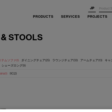
JP
PRODUCTS
SERVICES
PROJECTS
 & STOOLS
テムソファ(1)
ダイニングチェア(25)
ラウンジチェア(33)
アームチェア(13)
キャ
シェーズロング(9)
sina(1)
IXC(2)