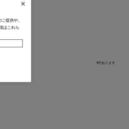
のご提供や、
様はこれら
1
件あります