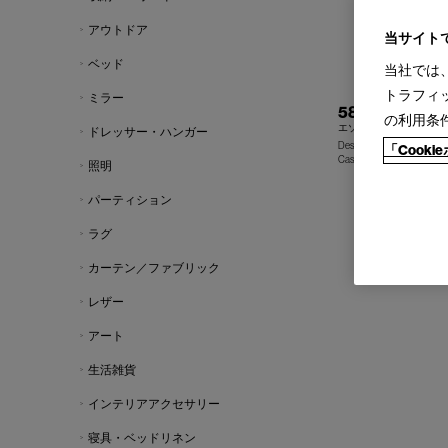
アウトドア
当サイト
ベッド
当社では
トラフィ
ミラー
580 ESOSOFT
の利用条
エゾソフト システムソ
ドレッサー・ハンガー
Design : ANTONIO CITTE
「Cook
Cassina | Contemporary Co
照明
パーティション
ラグ
カーテン／ファブリック
レザー
アート
生活雑貨
インテリアアクセサリー
寝具・ベッドリネン