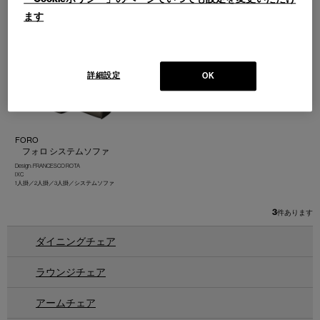
AIR FRAME 3001 stool
BOND
ます
エアーフレーム 3001 スツール
ボンド システムベンチ
Design : DAVID CHIPPERFIELD
Design : IXC R&D
IXC
IXC
詳細設定
OK
FORO
フォロ システムソファ
Design : FRANCESCO ROTA
IXC
1人掛／2人掛／3人掛／システムソファ
3
件あります
ダイニングチェア
ラウンジチェア
アームチェア