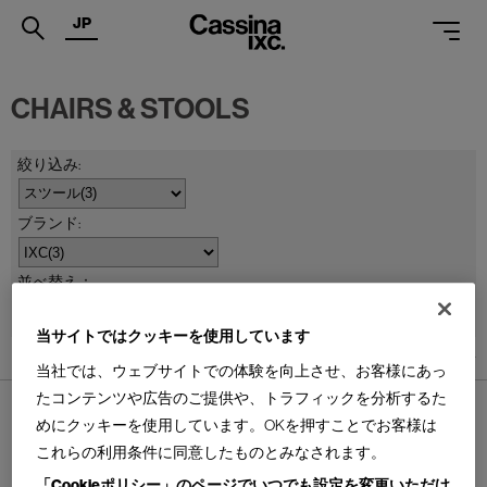
JP
.
CHAIRS & STOOLS
PRODUCTS
SERVICES
PROJECTS
MAGAZINE
並べ替え：
SUPPORT
当サイトではクッキーを使用しています
SHOPS
3
件あります
当社では、ウェブサイトでの体験を向上させ、お客様にあっ
CATALOGUES
たコンテンツや広告のご提供や、トラフィックを分析するた
めにクッキーを使用しています。OKを押すことでお客様は
PROFESSIONAL
これらの利用条件に同意したものとみなされます。
「Cookieポリシー」のページでいつでも設定を変更いただけ
ONLINE STORE
お問合せ