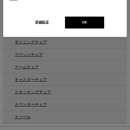
OLIO
MEMBRANE
オリオチェア
メンブレン スタッキングチェア
Design : IXC R&D
Design : RODRIGO TORRES
IXC
IXC
詳細設定
OK
2
件あります
ダイニングチェア
ラウンジチェア
アームチェア
キャスターチェア
スタッキングチェア
カウンターチェア
スツール