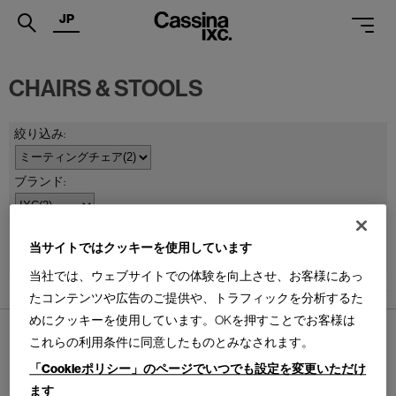
JP
.
CHAIRS & STOOLS
PRODUCTS
SERVICES
PROJECTS
MAGAZINE
並べ替え：
当サイトではクッキーを使用しています
SUPPORT
当社では、ウェブサイトでの体験を向上させ、お客様にあっ
SHOPS
2
件あります
たコンテンツや広告のご提供や、トラフィックを分析するた
めにクッキーを使用しています。OKを押すことでお客様は
CATALOGUES
これらの利用条件に同意したものとみなされます。
PROFESSIONAL
「Cookieポリシー」のページでいつでも設定を変更いただけ
ます
ONLINE STORE
お問合せ