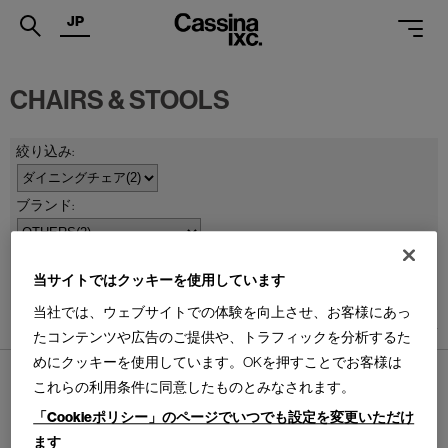
JP
.
CHAIRS & STOOLS
PRODUCTS
SERVICES
PROJECTS
MAGAZINE
並べ替え：
当サイトではクッキーを使用しています
SUPPORT
当社では、ウェブサイトでの体験を向上させ、お客様にあっ
SHOPS
2
件あります
たコンテンツや広告のご提供や、トラフィックを分析するた
めにクッキーを使用しています。OKを押すことでお客様は
CATALOGUES
これらの利用条件に同意したものとみなされます。
PROFESSIONAL
「Cookieポリシー」のページでいつでも設定を変更いただけ
ます
ONLINE STORE
お問合せ