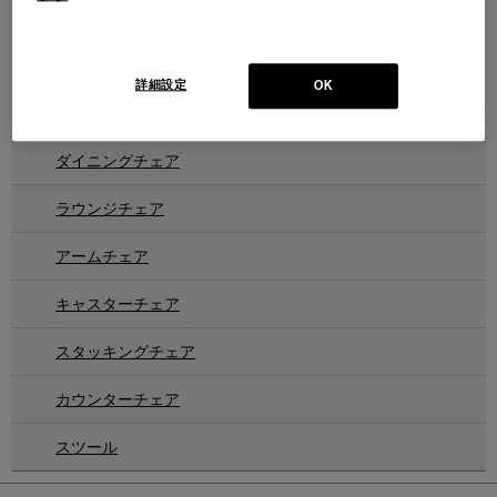
LIMA / B
LIMA
リマ/B アームチェア
リマ アームレスチェア
Design : TITO AGNOLI
Design : TITO AGNOLI
IXC SELECTION
IXC SELECTION
詳細設定
OK
2
件あります
ダイニングチェア
ラウンジチェア
アームチェア
キャスターチェア
スタッキングチェア
カウンターチェア
スツール