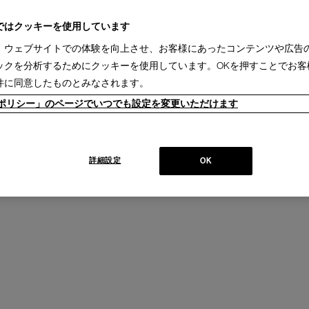
ではクッキーを使用しています
、ウェブサイトでの体験を向上させ、お客様にあったコンテンツや広告
ックを分析するためにクッキーを使用しています。OKを押すことでお客
unter chair
MEMBRANE counter chair
件に同意したものとみなされます。
スウィベルチェア
メンブレン カウンターチェア
LAS
Design : RODRIGO TORRES
ieポリシー」のページでいつでも設定を変更いただけます
 ＋ IXC R&D
IXC
+
詳細設定
OK