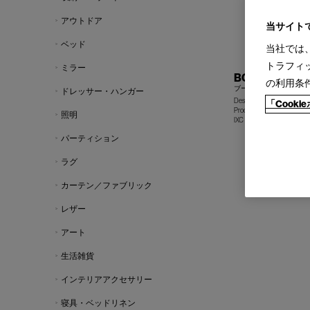
アウトドア
当サイト
ベッド
当社では
トラフィ
ミラー
BOOMERANG co
の利用条
ブーメラン カウンター
ドレッサー・ハンガー
Design : GWÉNAËL NICO
「Cook
Produce : WATER STUDIO
照明
IXC
パーティション
ラグ
カーテン／ファブリック
レザー
アート
生活雑貨
インテリアアクセサリー
寝具・ベッドリネン