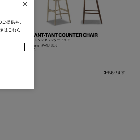
のご提供や、
様はこれら
TANT-TANT COUNTER CHAIR
タンタン カウンター チェア
Design : KANJI UEKI
IXC
+
+
3
件あります