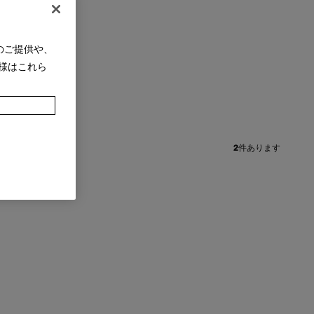
のご提供や、
様はこれら
+
2
件あります