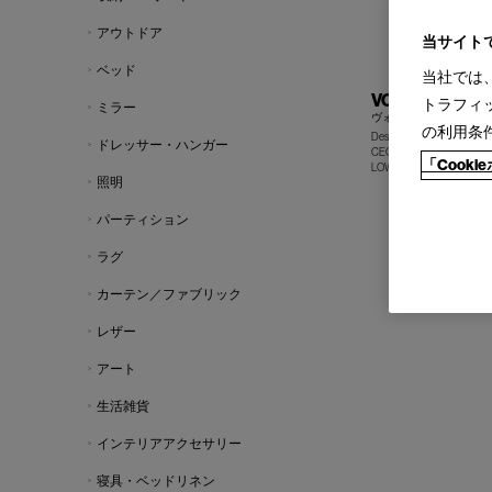
アウトドア
当サイト
ベッド
当社では
VOSSIA
トラフィ
ミラー
ヴォッシア キャスター 
の利用条
Design : GIUSEPPE CAS
ドレッサー・ハンガー
CECCOTTI COLLEZIONI
「Cook
LOW / MID / HIGH
照明
パーティション
ラグ
カーテン／ファブリック
レザー
アート
生活雑貨
インテリアアクセサリー
寝具・ベッドリネン