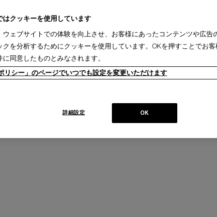
ではクッキーを使用しています
、ウェブサイトでの体験を向上させ、お客様にあったコンテンツや広告
MARLOWE
ックを分析するためにクッキーを使用しています。OKを押すことでお客
スウィベルチェア
マーロウ キャスター スウィベルチェア
件に同意したものとみなされます。
AROSA
Design : ROBERTO LAZZERONI
CECCOTTI COLLEZIONI
ieポリシー」のページでいつでも設定を変更いただけます
+
詳細設定
OK