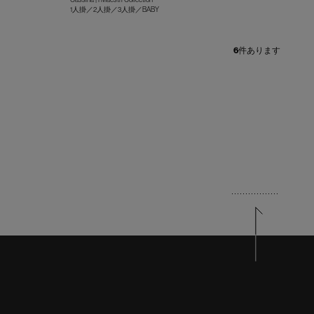
+
+
1人掛／2人掛／3人掛／BABY
6
件あります