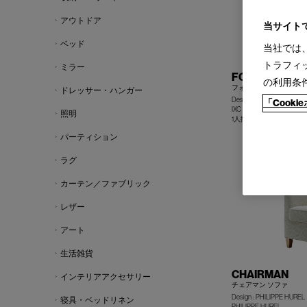
アウトドア
当サイト
ベッド
当社では
トラフィ
ミラー
FORO
の利用条
フォロ システムソファ
ドレッサー・ハンガー
Design : FRANCESCO RO
「Cook
IXC
照明
1人掛／2人掛／3人掛／
パーティション
ラグ
カーテン／ファブリック
レザー
アート
生活雑貨
CHAIRMAN
インテリアアクセサリー
チェアマン ソファ
Design : PHILIPPE HUREL
寝具・ベッドリネン
PHILIPPE HUREL