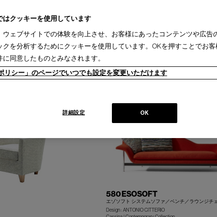
ではクッキーを使用しています
、ウェブサイトでの体験を向上させ、お客様にあったコンテンツや広告
ックを分析するためにクッキーを使用しています。OKを押すことでお客
BOND
件に同意したものとみなされます。
ボンド システムベンチ
TA
Design : IXC R&D
ieポリシー」のページでいつでも設定を変更いただけます
IXC
+
システムソファ
詳細設定
OK
580 ESOSOFT
エゾソフト システムソファ／ベンチ／ラウンジチ
Design : ANTONIO CITTERIO
Cassina | Contemporary Collection