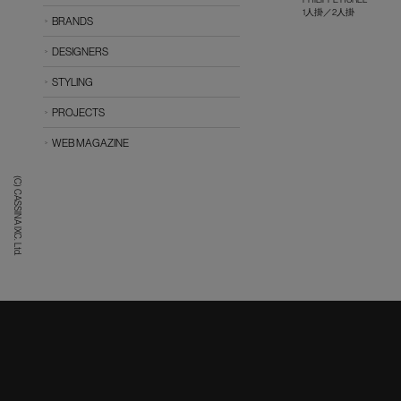
1人掛／2人掛
BRANDS
DESIGNERS
STYLING
PROJECTS
WEB MAGAZINE
(C) CASSINA IXC. Ltd.