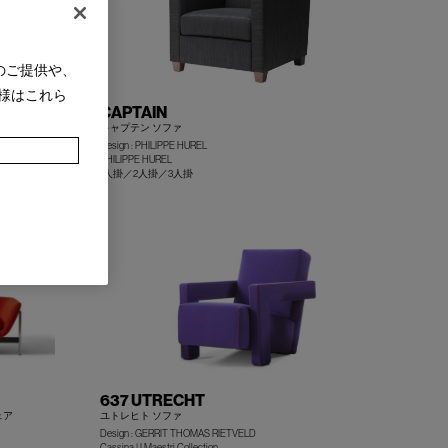
のご提供や、
様はこれら
CAPTAIN
キャプテン ソファ
Design : PHILIPPE HUREL
PHILIPPE HUREL
+
+
1人掛／2人掛／3人掛
637 UTRECHT
ェア
ユトレヒト ソファ
Design : GERRIT THOMAS RIETVELD
Cassina | I Maestri Collection