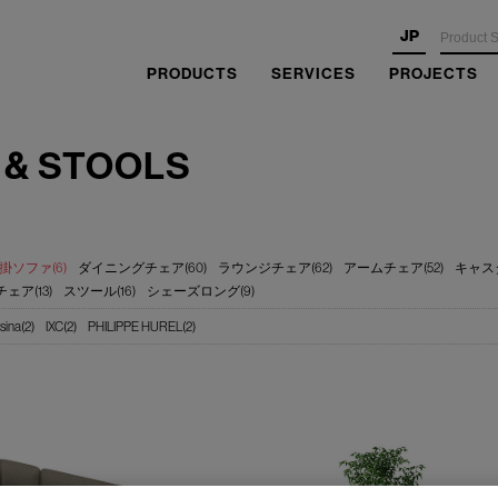
JP
PRODUCTS
SERVICES
PROJECTS
 & STOOLS
掛ソファ(6)
ダイニングチェア(60)
ラウンジチェア(62)
アームチェア(52)
キャスタ
ェア(13)
スツール(16)
シェーズロング(9)
sina(2)
IXC(2)
PHILIPPE HUREL(2)