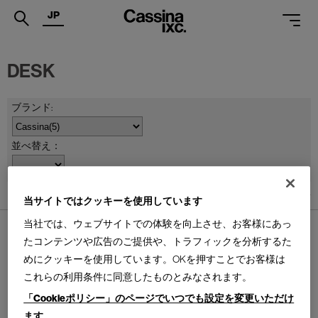
JP
.
DESK
PRODUCTS
SERVICES
PROJECTS
並べ替え：
MAGAZINE
5
件あります
SUPPORT
当サイトではクッキーを使用しています
当社では、ウェブサイトでの体験を向上させ、お客様にあっ
SHOPS
たコンテンツや広告のご提供や、トラフィックを分析するた
めにクッキーを使用しています。OKを押すことでお客様は
CATALOGUES
これらの利用条件に同意したものとみなされます。
PROFESSIONAL
10 BUREAU DE LA SEMAINE A PARIS
538 PETIT BUREAU EN FORME
「Cookieポリシー」のページでいつでも設定を変更いただけ
LIBRE
ビュロー ドゥ ラ スメーヌ ア パ
プティ ビュロー エン フォルム
リ デスク
ます
ONLINE STORE
お問合せ