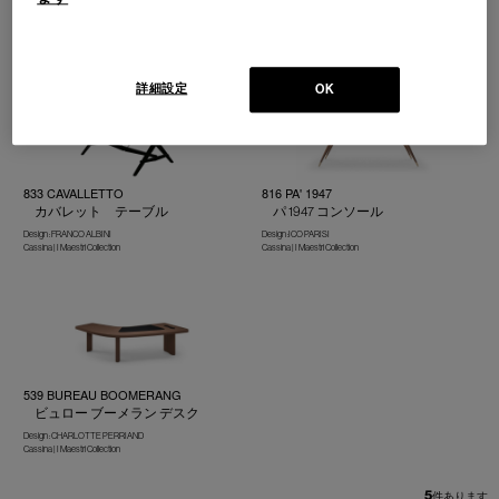
リーブル デスク
Design : LE CORBUSIER,PIERRE
JEANNERET,CHARLOTTE PERRIAND
Design : CHARLOTTE PERRIAND
Cassina | I Maestri Collection
Cassina | I Maestri Collection
詳細設定
OK
833 CAVALLETTO
816 PA' 1947
カバレット テーブル
パ 1947 コンソール
Design : FRANCO ALBINI
Design :ICO PARISI
Cassina | I Maestri Collection
Cassina | I Maestri Collection
539 BUREAU BOOMERANG
ビュロー ブーメラン デスク
Design : CHARLOTTE PERRIAND
Cassina | I Maestri Collection
5
件あります