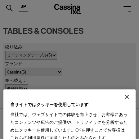
JP
.
TABLES & CONSOLES
PRODUCTS
SERVICES
PROJECTS
MAGAZINE
並べ替え：
SUPPORT
SHOPS
5
件あります
当サイトではクッキーを使用しています
CATALOGUES
当社では、ウェブサイトでの体験を向上させ、お客様にあっ
たコンテンツや広告のご提供や、トラフィックを分析するた
PROFESSIONAL
めにクッキーを使用しています。OKを押すことでお客様は
これらの利用条件に同意したものとみなされます。
ONLINE STORE
お問合せ