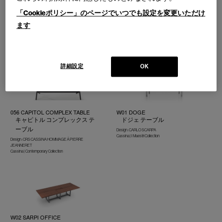
194 9(NOVE)
6 TABLE TUBE D’AVION
「Cookieポリシー」のページでいつでも設定を変更いただけ
ノーヴェ テーブル
ターブル テューブ ダヴィオン
テーブル
ます
Design : PIERO LISSONI
Cassina | Contemporary Collection
Design : LE CORBUSIER,PIERRE
JEANNERET,CHARLOTTE PERRIAND
Cassina | I Maestri Collection
詳細設定
OK
056 CAPITOL COMPLEX TABLE
W01 DOGE
キャピトル コンプレックス テ
ドジェ テーブル
ーブル
Design : CARLO SCARPA
Cassina | I Maestri Collection
Design : CRS CASSINA HOMMAGE Á PIERRE
JEANNERET
Cassina | Contemporary Collection
W02 SARPI OFFICE