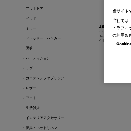
アウトドア
当サイト
ベッド
当社では
JANICE
トラフィ
ミラー
ジャニス テーブル
の利用条
Design : PHILIPPE HUREL
ドレッサー・ハンガー
PHILIPPE HUREL
「Cook
照明
パーティション
ラグ
カーテン／ファブリック
レザー
アート
生活雑貨
インテリアアクセサリー
寝具・ベッドリネン