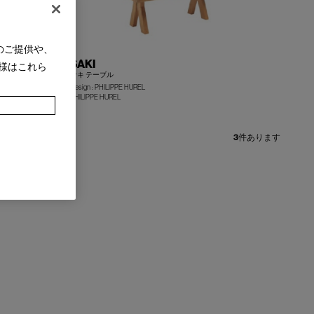
のご提供や、
SAKI
様はこれら
サキ テーブル
Design : PHILIPPE HUREL
+
+
PHILIPPE HUREL
3
件あります