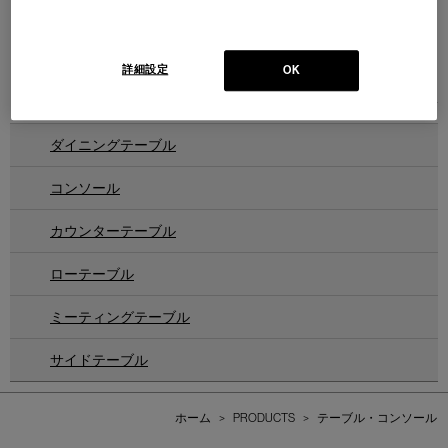
816 PA' 1947
833 CAVALLETTO
パ 1947 コンソール
カバレット テーブル
Design :ICO PARISI
Design : FRANCO ALBINI
Cassina | I Maestri Collection
Cassina | I Maestri Collection
詳細設定
OK
2
件あります
ダイニングテーブル
コンソール
カウンターテーブル
ローテーブル
ミーティングテーブル
サイドテーブル
ホーム
>
PRODUCTS
>
テーブル・コンソール