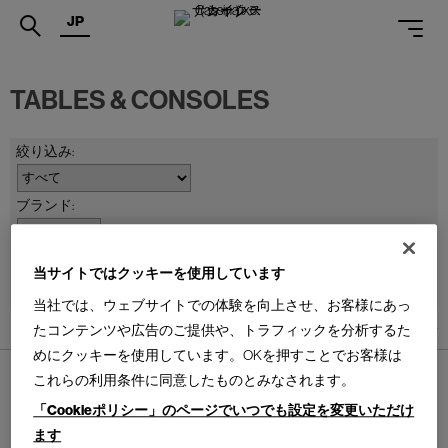
JP
.
TABLES & CONSOLES
PRODUCTS
SERVICES
PROJECTS
MAGAZINE
並べ替え：
当サイトではクッキーを使用しています
SUPPORT
当社では、ウェブサイトでの体験を向上させ、お客様にあっ
SHOPS
たコンテンツや広告のご提供や、トラフィックを分析するた
2
件あります
めにクッキーを使用しています。OKを押すことでお客様は
CATALOGUES
これらの利用条件に同意したものとみなされます。
PROFESSIONAL
「Cookieポリシー」のページでいつでも設定を変更いただけ
ます
ONLINE STORE
お問合せ