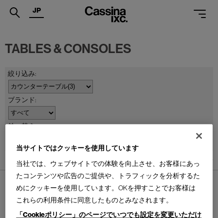
JP
.
TABLES & CONSOLES
PRODUCTS
SERVICES
PROJECTS
MAGAZINE
並べ替え：
SUPPORT
当サイトではクッキーを使用しています
SHOPS
3
件あります
当社では、ウェブサイトでの体験を向上させ、お客様にあっ
たコンテンツや広告のご提供や、トラフィックを分析するた
CATALOGUES
めにクッキーを使用しています。OKを押すことでお客様は
PROFESSIONAL
これらの利用条件に同意したものとみなされます。
「Cookieポリシー」のページでいつでも設定を変更いただけ
ONLINE STORE
お問合せ