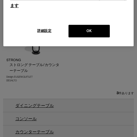
FLOW large
FLOW
ます
フロー ラージ テーブル
フロー テーブル
Design : IXC R&D
Design : IXC R&D
IXC
IXC
詳細設定
OK
STRONG
ストロング テーブル/カウンタ
ーテーブル
Design : EUGENI QUITLET
DESALTO
3
件あります
ダイニングテーブル
コンソール
カウンターテーブル