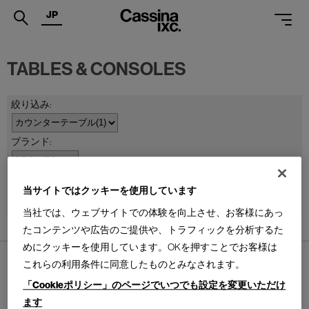
JP
.
TABLES & CONSOLES
PRODUCTS
SERVICES
PROJECTS
MAGAZINE
並べ替え：
当サイトではクッキーを使用しています
SUPPORT
当社では、ウェブサイトでの体験を向上させ、お客様にあっ
SHOPS
1
件あります
たコンテンツや広告のご提供や、トラフィックを分析するた
めにクッキーを使用しています。OKを押すことでお客様は
CATALOGUES
これらの利用条件に同意したものとみなされます。
PROFESSIONAL
「Cookieポリシー」のページでいつでも設定を変更いただけ
ます
ONLINE STORE
お問合せ