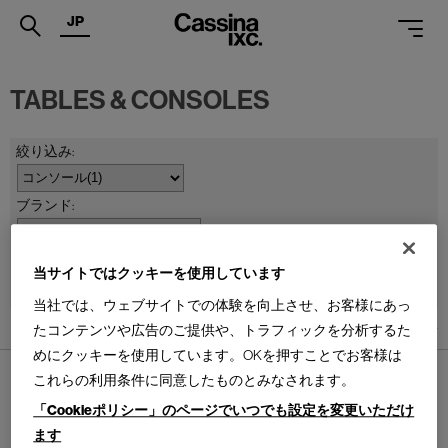
JP
.
TABLES & CONSOLES
PRODUCTS
SERVICES
PROJECTS
MAGAZINE
並べ替え：
当サイトではクッキーを使用しています
SUPPORT
当社では、ウェブサイトでの体験を向上させ、お客様にあっ
SHOPS
たコンテンツや広告のご提供や、トラフィックを分析するた
1
件あります
めにクッキーを使用しています。OKを押すことでお客様は
CATALOGUES
これらの利用条件に同意したものとみなされます。
PROFESSIONAL
「Cookieポリシー」のページでいつでも設定を変更いただけ
ます
ONLINE STORE
お問合せ