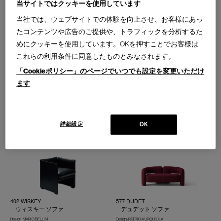
当サイトではクッキーを使用しています
637 UTRECHT
637 UTRECHT LIMITED EDITION
ユトレヒト ソファ
ユトレヒト ラウンジチェア
当社では、ウェブサイトでの体験を向上させ、お客様にあっ
Design : GERRIT THOMAS RIETVELD
Design : GERRIT THOMAS RIETVELD
たコンテンツや広告のご提供や、トラフィックを分析するた
Cassina | I Maestri Collection
Cassina | I Maestri Collection
1人掛／2人掛／3人掛／BABY
めにクッキーを使用しています。OKを押すことでお客様は
これらの利用条件に同意したものとみなされます。
「Cookieポリシー」のページでいつでも設定を変更いただけ
ます
720 LADY
232 SOMEWHERE EL-S
レディ ラウンジチェア
サムウェアエルス ラウンジチェ
ア／オットマン／ベンチ
Design : MARCO ZANUSO
詳細設定
OK
Cassina | I Maestri Collection
Design : PHILIPPE STARCK
1人掛／2人掛
Cassina | Contemporary Collection
402 WISKEY
577 DUDET
ウィスキー ソファ
デュデット ソファ
Design : MARIO BELLINI
Design : PATRICIA URQUIOLA