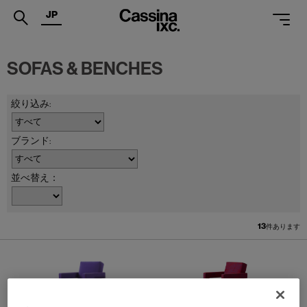
JP
.
SOFAS & BENCHES
PRODUCTS
SERVICES
PROJECTS
MAGAZINE
並べ替え：
SUPPORT
SHOPS
13
件あります
CATALOGUES
PROFESSIONAL
ONLINE STORE
お問合せ