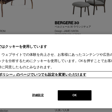
BERGERE 30
ベルジェール 30 ラウンジチェア
ERONI
Design : JAIME HAYON
CECCOTTI COLLEZIONI
+
H420)
ラウンジチェア / オットマン
ではクッキーを使用しています
、ウェブサイトでの体験を向上させ、お客様にあったコンテンツや広告
ックを分析するためにクッキーを使用しています。OKを押すことでお客
件に同意したものとみなされます。
ieポリシー」のページでいつでも設定を変更いただけます
 OUTDOOR
720 LADY
詳細設定
OK
ソファ
レディ ラウンジチェア
Design : MARCO ZANUSO
Cassina | I Maestri Collection
RIO
1人掛／2人掛
llection