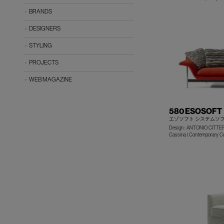
BRANDS
DESIGNERS
STYLING
PROJECTS
WEB MAGAZINE
580 ESOSOFT
エゾソフト システムソ
Design : ANTONIO CITTE
Cassina | Contemporary Co