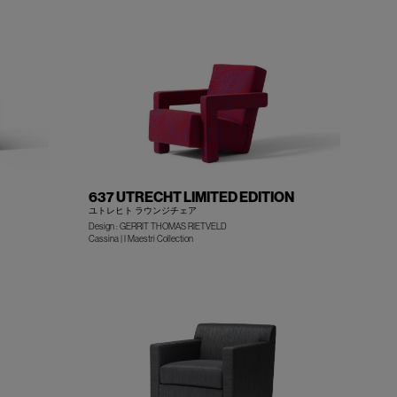
+
+
637 UTRECHT LIMITED EDITION
ユトレヒト ラウンジチェア
Design : GERRIT THOMAS RIETVELD
Cassina | I Maestri Collection
+
+