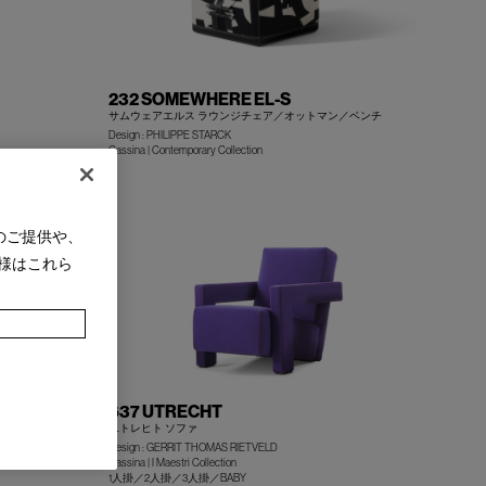
232 SOMEWHERE EL-S
サムウェアエルス ラウンジチェア／オットマン／ベンチ
Design : PHILIPPE STARCK
Cassina | Contemporary Collection
+
+
のご提供や、
様はこれら
637 UTRECHT
ユトレヒト ソファ
Design : GERRIT THOMAS RIETVELD
Cassina | I Maestri Collection
1人掛／2人掛／3人掛／BABY