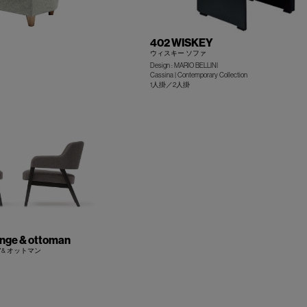
402 WISKEY
ウィスキー ソファ
Design : MARIO BELLINI
Cassina | Contemporary Collection
+
1人掛／2人掛
nge & ottoman
& オットマン
+