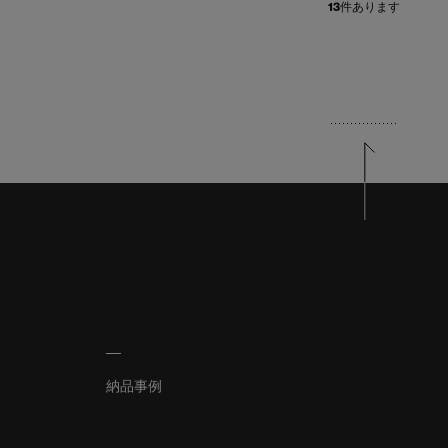
13
件あります
納品事例