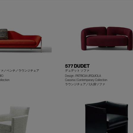
+
577 DUDET
ファ／ベンチ／ラウンジチェア
デュデット ソファ
RIO
Design : PATRICIA URQUIOLA
llection
Cassina | Contemporary Collection
+
ラウンジチェア／2人掛ソファ