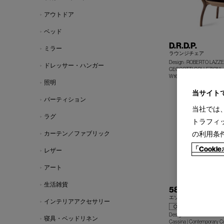
アウトドア
ベッド
D.R.D.P.
ミラー
ラウンジチェア
Design : ROBERTO LAZZ
ドレッサー・ハンガー
CECCOTTI COLLEZIONI
W1650 × D800 × H820 (S
照明
当サイト
パーティション
当社では
ラグ
トラフィ
カーテン／ファブリック
の利用条
「Cook
レザー
アート
生活雑貨
582 ESOSOFT
エゾソフト アウトドア 
インテリアアクセサリー
Design : ANTONIO CITTE
寝具・ベッドリネン
Cassina | Contemporary Co