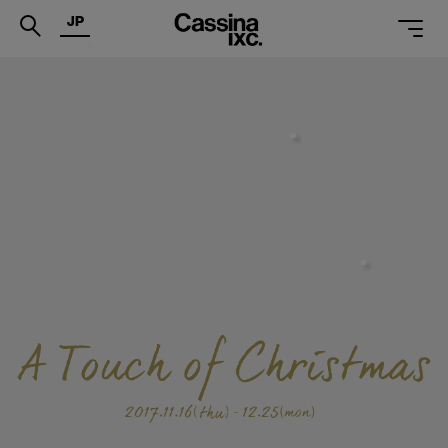
JP
.
PRODUCTS
SERVICES
PROJECTS
MAGAZINE
SUPPORT
SHOPS
CATALOGUES
PROFESSIONAL
ONLINE STORE
お問合せ