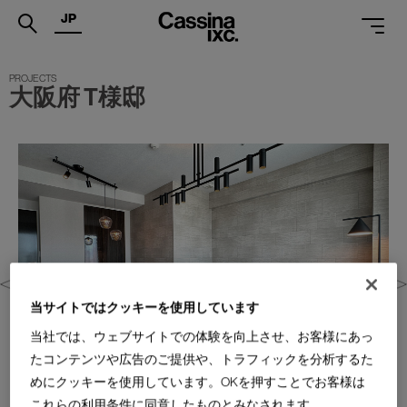
JP
.
大阪府 T様邸
PRODUCTS
SERVICES
PROJECTS
MAGAZINE
SUPPORT
SHOPS
当サイトではクッキーを使用しています
CATALOGUES
当社では、ウェブサイトでの体験を向上させ、お客様にあっ
たコンテンツや広告のご提供や、トラフィックを分析するた
PROFESSIONAL
めにクッキーを使用しています。OKを押すことでお客様は
これらの利用条件に同意したものとみなされます。
ONLINE STORE
お問合せ