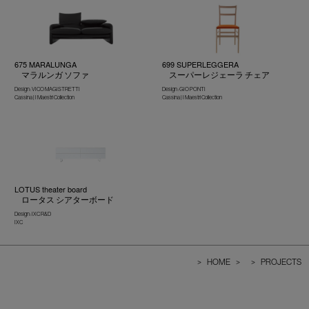
675 MARALUNGA
699 SUPERLEGGERA
マラルンガ ソファ
スーパーレジェーラ チェア
Design : VICO MAGISTRETTI
Design : GIO PONTI
Cassina | I Maestri Collection
Cassina | I Maestri Collection
LOTUS theater board
ロータス シアターボード
Design : IXC R&D
IXC
>
HOME
>
>
PROJECTS