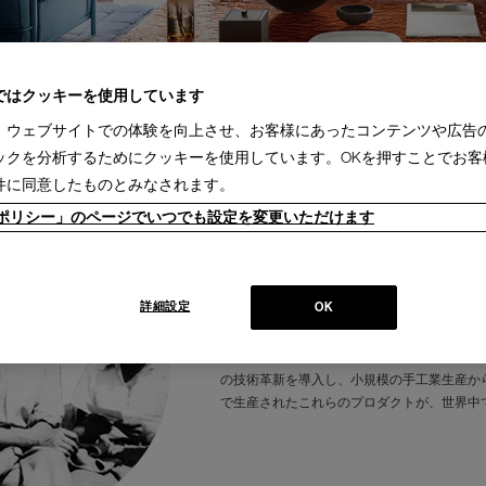
ではクッキーを使用しています
、ウェブサイトでの体験を向上させ、お客様にあったコンテンツや広告
ックを分析するためにクッキーを使用しています。OKを押すことでお客
件に同意したものとみなされます。
ieポリシー」のページでいつでも設定を変更いただけます
Products designed by Le Corbusi
1964年、ル・コルビュジエと共作者らが存
詳細設定
OK
ト・ぺリアンによる4つのモデルの復刻生産
ンの始まりです。 これにより、ル・コルビュ
ッシーナは、当時は珍しかったこれらの革新
の技術革新を導入し、小規模の手工業生産か
で生産されたこれらのプロダクトが、世界中