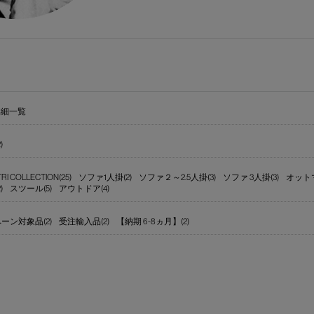
詳細一覧
)
TRI COLLECTION(25)
ソファ1人掛(2)
ソファ２～2.5人掛(3)
ソファ 3人掛(3)
オットマ
)
スツール(5)
アウトドア(4)
ーン対象品(2)
受注輸入品(2)
【納期 6-8ヵ月】(2)