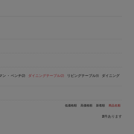
ン ・ ベンチ(2)
ダイニングテーブル(2)
リビングテーブル(1)
ダイニング
低価格順
高価格順
新着順
商品名順
2
件あります