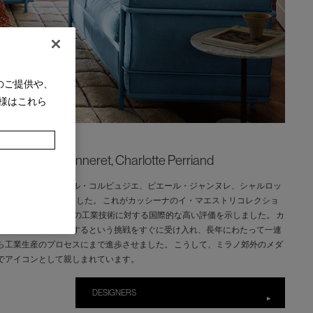
のご提供や、
様はこれら
er, Pierre Jeanneret, Charlotte Perriand
命の頃、カッシーナはル・コルビュジエ、ピエール・ジャンヌレ、シャルロッ
を始める契約を結びました。 これがカッシーナのイ・マエストリコレクショ
ジエはイタリア企業の工業技術に対する国際的な高い評価を示しました。 カ
的なアイテムを生産するという挑戦をすぐに受け入れ、長年にわたって一連
ら工業生産のプロセスにまで進歩させました。 こうして、ミラノ郊外のメダ
でアイコンとして親しまれています。
DESIGNERS