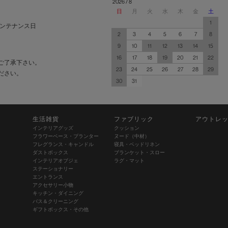
2026 / 8
日
月
火
水
木
金
土
1
ンテナンス日
2
3
4
5
6
7
8
9
10
11
12
13
14
15
16
17
18
19
20
21
22
ご了承下さい。
23
24
25
26
27
28
29
ださい。
30
31
生活雑貨
ファブリック
アウトレ
インテリアグッズ
クッション
フラワーベース・プランター
ヌード（中材）
フレグランス・キャンドル
寝具・ベッドリネン
ダストボックス
ブランケット・スロー
インテリアオブジェ
ラグ・マット
ステーショナリー
エントランス
アクセサリー小物
キッチン・ダイニング
バス＆クリーニング
ギフトボックス・その他