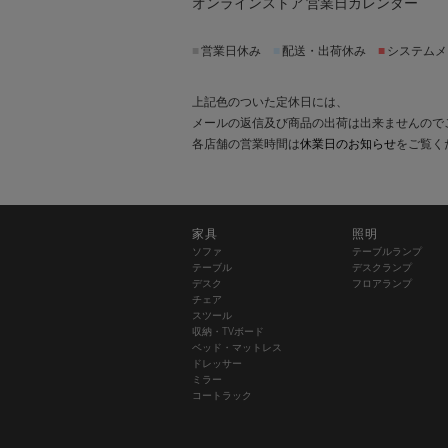
オンラインストア 営業日カレンダー
■
営業日休み
■
配送・出荷休み
■
システムメ
上記色のついた定休日には、
メールの返信及び商品の出荷は出来ませんので
各店舗の営業時間は
休業日のお知らせ
をご覧く
家具
照明
ソファ
テーブルランプ
テーブル
デスクランプ
デスク
フロアランプ
チェア
スツール
収納・TVボード
ベッド・マットレス
ドレッサー
ミラー
コートラック