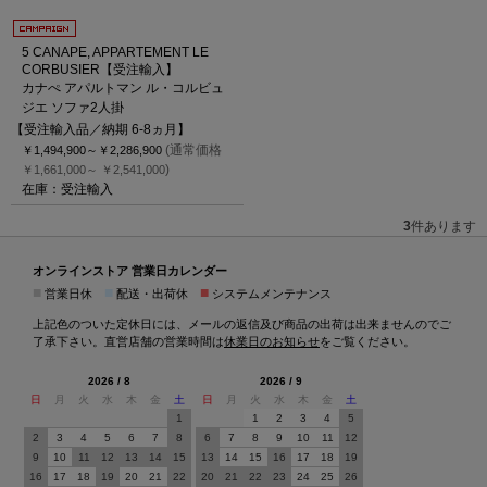
5 CANAPE, APPARTEMENT LE
CORBUSIER【受注輸入】
カナぺ アパルトマン ル・コルビュ
ジエ ソファ2人掛
【受注輸入品／納期 6-8ヵ月】
(通常価格
￥1,494,900～
￥2,286,900
)
￥1,661,000～
￥2,541,000
在庫：受注輸入
3
件あります
オンラインストア 営業日カレンダー
■
■
■
営業日休
配送・出荷休
システムメンテナンス
上記色のついた定休日には、メールの返信及び商品の出荷は出来ませんのでご
了承下さい。直営店舗の営業時間は
休業日のお知らせ
をご覧ください。
2026 / 8
2026 / 9
日
月
火
水
木
金
土
日
月
火
水
木
金
土
1
1
2
3
4
5
2
3
4
5
6
7
8
6
7
8
9
10
11
12
9
10
11
12
13
14
15
13
14
15
16
17
18
19
16
17
18
19
20
21
22
20
21
22
23
24
25
26