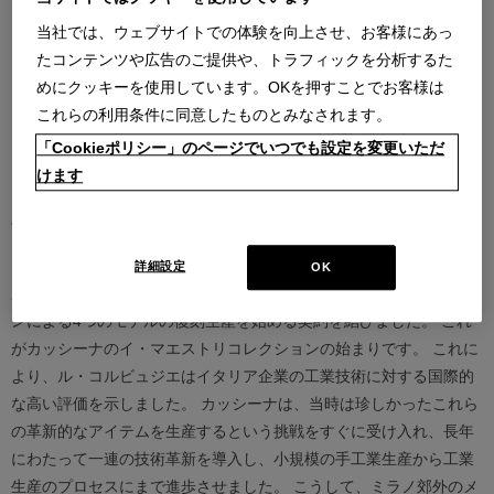
当社では、ウェブサイトでの体験を向上させ、お客様にあっ
たコンテンツや広告のご提供や、トラフィックを分析するた
めにクッキーを使用しています。OKを押すことでお客様は
これらの利用条件に同意したものとみなされます。
「Cookieポリシー」のページでいつでも設定を変更いただ
Products designed by Le Corbusier, Pierre
けます
Jeanneret, Charlotte Perriand
1964年、ル・コルビュジエと共作者らが存命の頃、カッシーナは
詳細設定
OK
ル・コルビュジエ、ピエール・ジャンヌレ、シャルロット・ぺリア
ンによる4つのモデルの復刻生産を始める契約を結びました。 これ
がカッシーナのイ・マエストリコレクションの始まりです。 これに
より、ル・コルビュジエはイタリア企業の工業技術に対する国際的
な高い評価を示しました。 カッシーナは、当時は珍しかったこれら
の革新的なアイテムを生産するという挑戦をすぐに受け入れ、長年
にわたって一連の技術革新を導入し、小規模の手工業生産から工業
生産のプロセスにまで進歩させました。 こうして、ミラノ郊外のメ