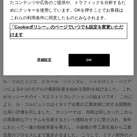
たコンテンツや広告のご提供や、トラフィックを分析するた
めにクッキーを使用しています。OKを押すことでお客様は
これらの利用条件に同意したものとみなされます。
「Cookieポリシー」のページでいつでも設定を変更いただ
けます
Products designed by Le Corbusier, Pierre
Jeanneret, Charlotte Perriand
詳細設定
OK
1964年、ル・コルビュジエと共作者らが存命の頃、カッシーナは
ル・コルビュジエ、ピエール・ジャンヌレ、シャルロット・ぺリア
ンによる4つのモデルの復刻生産を始める契約を結びました。 これ
がカッシーナのイ・マエストリコレクションの始まりです。 これに
より、ル・コルビュジエはイタリア企業の工業技術に対する国際的
な高い評価を示しました。 カッシーナは、当時は珍しかったこれら
の革新的なアイテムを生産するという挑戦をすぐに受け入れ、長年
にわたって一連の技術革新を導入し、小規模の手工業生産から工業
生産のプロセスにまで進歩させました。 こうして、ミラノ郊外のメ