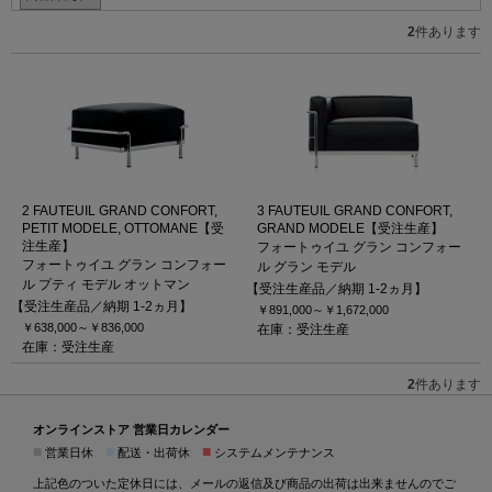
2
件あります
2 FAUTEUIL GRAND CONFORT,
3 FAUTEUIL GRAND CONFORT,
PETIT MODELE, OTTOMANE【受
GRAND MODELE【受注生産】
注生産】
フォートゥイユ グラン コンフォー
フォートゥイユ グラン コンフォー
ル グラン モデル
ル プティ モデル オットマン
【受注生産品／納期 1-2ヵ月】
【受注生産品／納期 1-2ヵ月】
￥891,000～
￥1,672,000
￥638,000～
￥836,000
在庫：受注生産
在庫：受注生産
2
件あります
オンラインストア 営業日カレンダー
■
■
■
営業日休
配送・出荷休
システムメンテナンス
上記色のついた定休日には、メールの返信及び商品の出荷は出来ませんのでご