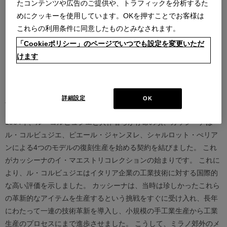
たコンテンツや広告のご提供や、トラフィックを分析するた
めにクッキーを使用しています。OKを押すことでお客様は
これらの利用条件に同意したものとみなされます。
「Cookieポリシー」のページでいつでも設定を変更いただ
けます
Products designed by Le Corbusier, Pierre
Jeanneret, Charlotte Perriand
詳細設定
OK
1964年、ル・コルビュジエと共作者らが存命の頃、カッシーナは
ル・コルビュジエ、ピエール・ジャンヌレ、シャルロット・ぺリア
ンによる4つのモデルの復刻生産を始める契約を結びました。 これ
がカッシーナのイ・マエストリコレクションの始まりです。 これに
より、ル・コルビュジエはイタリア企業の工業技術に対する国際的
な高い評価を示しました。 カッシーナは、当時は珍しかったこれら
の革新的なアイテムを生産するという挑戦をすぐに受け入れ、長年
にわたって一連の技術革新を導入し、小規模の手工業生産から工業
生産のプロセスにまで進歩させました。 こうして、ミラノ郊外のメ