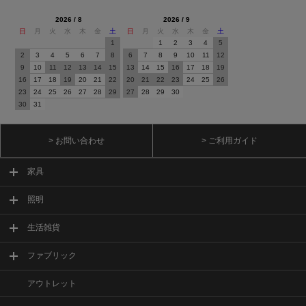
2026 / 8
2026 / 9
日
月
火
水
木
金
土
日
月
火
水
木
金
土
1
1
2
3
4
5
2
3
4
5
6
7
8
6
7
8
9
10
11
12
9
10
11
12
13
14
15
13
14
15
16
17
18
19
16
17
18
19
20
21
22
20
21
22
23
24
25
26
23
24
25
26
27
28
29
27
28
29
30
30
31
> お問い合わせ
> ご利用ガイド
家具
照明
生活雑貨
ファブリック
アウトレット