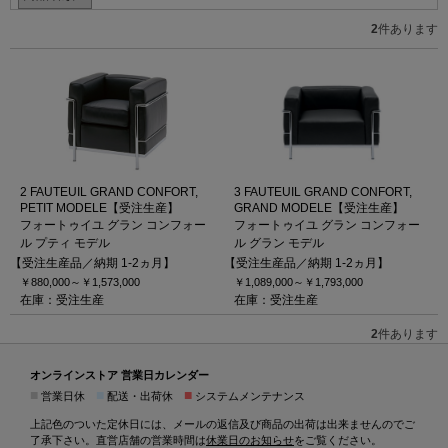
2
件あります
2 FAUTEUIL GRAND CONFORT,
3 FAUTEUIL GRAND CONFORT,
PETIT MODELE【受注生産】
GRAND MODELE【受注生産】
フォートゥイユ グラン コンフォー
フォートゥイユ グラン コンフォー
ル プティ モデル
ル グラン モデル
【受注生産品／納期 1-2ヵ月】
【受注生産品／納期 1-2ヵ月】
￥880,000～
￥1,573,000
￥1,089,000～
￥1,793,000
在庫：受注生産
在庫：受注生産
2
件あります
オンラインストア 営業日カレンダー
■
■
■
営業日休
配送・出荷休
システムメンテナンス
上記色のついた定休日には、メールの返信及び商品の出荷は出来ませんのでご
了承下さい。直営店舗の営業時間は
休業日のお知らせ
をご覧ください。