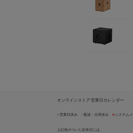
オンラインストア 営業日カレンダー
■
営業日休み
■
配送・出荷休み
■
システムメ
上記色のついた定休日には、