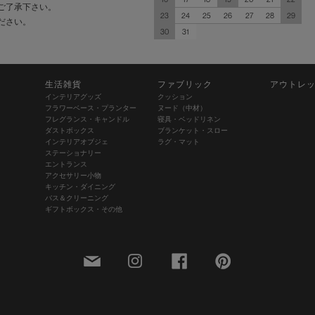
ご了承下さい。
23
24
25
26
27
28
29
ださい。
30
31
生活雑貨
ファブリック
アウトレ
インテリアグッズ
クッション
フラワーベース・プランター
ヌード（中材）
フレグランス・キャンドル
寝具・ベッドリネン
ダストボックス
ブランケット・スロー
インテリアオブジェ
ラグ・マット
ステーショナリー
エントランス
アクセサリー小物
キッチン・ダイニング
バス＆クリーニング
ギフトボックス・その他