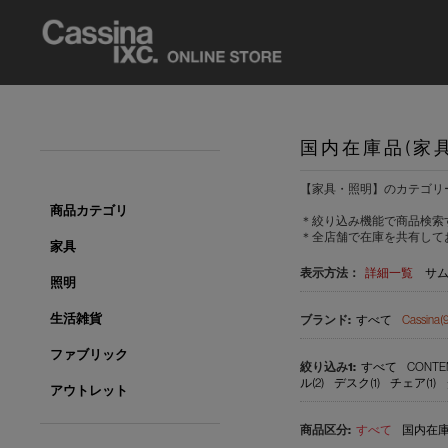
国内在庫品(家
【家具・照明】のカテゴリ
商品カテゴリ
＊絞り込み機能で商品検索
＊全店舗で在庫を共有して
家具
表示方法：
詳細一覧
サ
照明
生活雑貨
すべて
Cassina(9
ファブリック
すべて
CONTE
ル(2)
デスク(1)
チェア(1)
アウトレット
すべて
国内在庫品