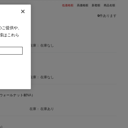
低価格順
高価格順
新着順
商品名順
9
件あります
のご提供や、
A）
様はこれら
在庫：
在庫なし
K）
在庫：
在庫なし
リカンウォールナット材NA）
在庫：
在庫あり
A）