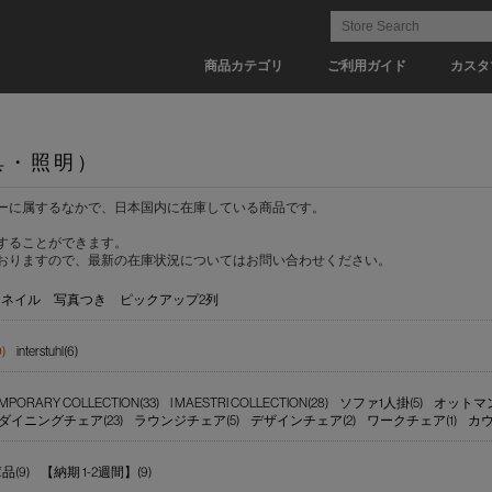
商品カテゴリ
ご利用ガイド
カスタ
具・照明）
ーに属するなかで、日本国内に在庫している商品です。
することができます。
おりますので、最新の在庫状況についてはお問い合わせください。
ムネイル
写真つき
ピックアップ2列
)
interstuhl(6)
MPORARY COLLECTION(33)
I MAESTRI COLLECTION(28)
ソファ1人掛(5)
オットマン
ダイニングチェア(23)
ラウンジチェア(5)
デザインチェア(2)
ワークチェア(1)
カウ
(9)
【納期 1-2週間】(9)