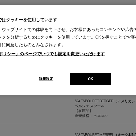
ではクッキーを使用しています
、ウェブサイトでの体験を向上させ、お客様にあったコンテンツや広告
524 TABOURET BERGER（オーク材N
ックを分析するためにクッキーを使用しています。OKを押すことでお客
ベルジェ スツール
【在庫品】
件に同意したものとみなされます。
販売価格：
￥209,000
ieポリシー」のページでいつでも設定を変更いただけます
524 TABOURET BERGER（オーク材B
ベルジェ スツール
【在庫品】
詳細設定
OK
販売価格：
￥209,000
524 TABOURET BERGER（アメ
ベルジェ スツール
【在庫品】
販売価格：
￥209,000
523 TABOURET MERIBEL（オーク材N