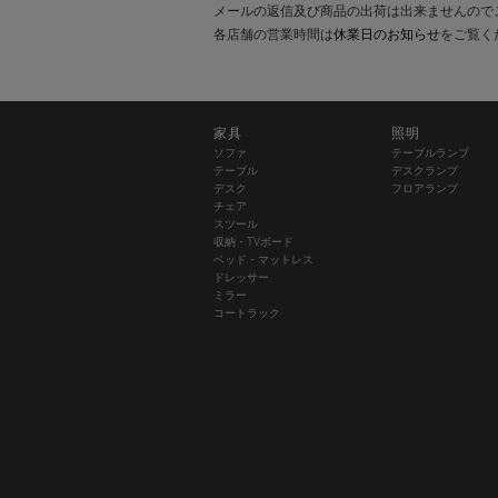
メールの返信及び商品の出荷は出来ませんので
各店舗の営業時間は
休業日のお知らせ
をご覧く
家具
照明
ソファ
テーブルランプ
テーブル
デスクランプ
デスク
フロアランプ
チェア
スツール
収納・TVボード
ベッド・マットレス
ドレッサー
ミラー
コートラック