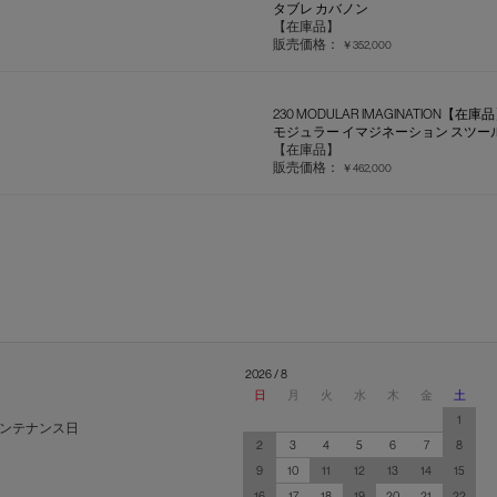
タブレ カバノン
【在庫品】
販売価格：
￥352,000
230 MODULAR IMAGINATION【在庫
モジュラー イマジネーション スツー
【在庫品】
販売価格：
￥462,000
2026 / 8
日
月
火
水
木
金
土
1
ンテナンス日
2
3
4
5
6
7
8
9
10
11
12
13
14
15
16
17
18
19
20
21
22