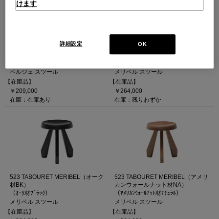
けます
詳細設定
OK
524 TABOURET BERGER（アメリ
523 TABOURET MERIBEL（オーク
カンウォールナット材NA）
材NA）
（ｱﾒﾘｶﾝｳｫｰﾙﾅｯﾄ材ﾅﾁｭﾗﾙ）
（ｵｰｸ材ﾅﾁｭﾗﾙ）
ベルジェ スツール
メリベル スツール
【在庫品】
【在庫品】
￥209,000
￥264,000
在庫：在庫あり
在庫：残りわずか
523 TABOURET MERIBEL（オーク
523 TABOURET MERIBEL（アメリ
材BK）
カンウォールナット材NA）
（ｵｰｸ材ﾌﾞﾗｯｸ）
（ｱﾒﾘｶﾝｳｫｰﾙﾅｯﾄ材ﾅﾁｭﾗﾙ）
メリベル スツール
メリベル スツール
【在庫品】
【在庫品】