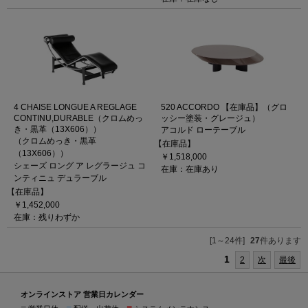
4 CHAISE LONGUE A REGLAGE
520 ACCORDO 【在庫品】（グロ
CONTINU,DURABLE（クロムめっ
ッシー塗装・グレージュ）
き・黒革（13X606））
アコルド ローテーブル
（クロムめっき・黒革
【在庫品】
（13X606））
￥1,518,000
シェーズ ロング ア レグラージュ コ
在庫：在庫あり
ンティニュ デュラーブル
【在庫品】
￥1,452,000
在庫：残りわずか
[1～24件]
27
件あります
1
2
次
最後
オンラインストア 営業日カレンダー