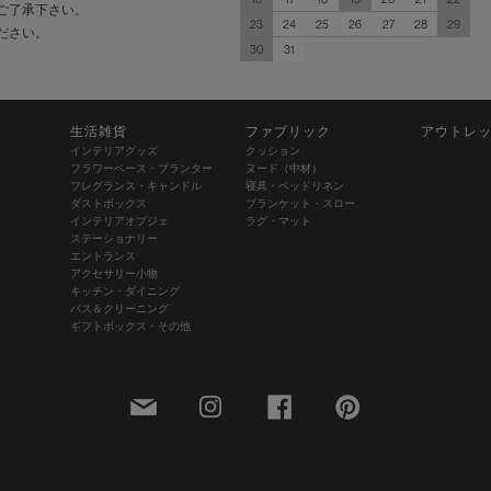
ご了承下さい。
23
24
25
26
27
28
29
ださい。
30
31
生活雑貨
ファブリック
アウトレ
インテリアグッズ
クッション
フラワーベース・プランター
ヌード（中材）
フレグランス・キャンドル
寝具・ベッドリネン
ダストボックス
ブランケット・スロー
インテリアオブジェ
ラグ・マット
ステーショナリー
エントランス
アクセサリー小物
キッチン・ダイニング
バス＆クリーニング
ギフトボックス・その他