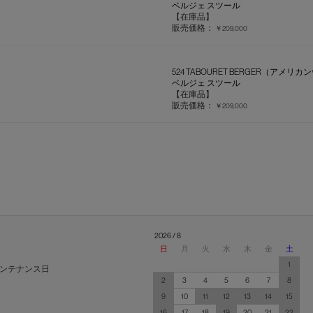
ベルジェ スツール
【在庫品】
販売価格：
￥209,000
524 TABOURET BERGER（アメ
ベルジェ スツール
【在庫品】
販売価格：
￥209,000
2026 / 8
日
月
火
水
木
金
土
1
ンテナンス日
2
3
4
5
6
7
8
9
10
11
12
13
14
15
16
17
18
19
20
21
22