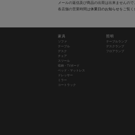
メールの返信及び商品の出荷は出来ませんので
各店舗の営業時間は
休業日のお知らせ
をご覧く
家具
照明
ソファ
テーブルランプ
テーブル
デスクランプ
デスク
フロアランプ
チェア
スツール
収納・TVボード
ベッド・マットレス
ドレッサー
ミラー
コートラック