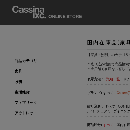
国内在庫品(家
【家具・照明】のカテゴリ
商品カテゴリ
＊絞り込み機能で商品検索
＊全店舗で在庫を共有して
家具
表示方法：
詳細一覧
サ
照明
生活雑貨
すべて
Cassina(9
ファブリック
すべて
CONTE
ル(2)
チェア(1)
ダイニングチ
アウトレット
すべて
国内在庫品