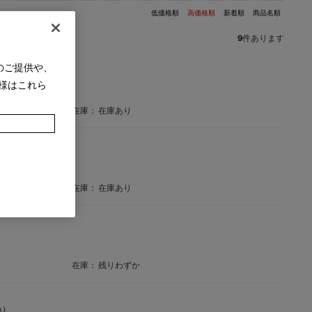
低価格順
高価格順
新着順
商品名順
9
件あります
のご提供や、
品】
様はこれら
ル
在庫：
在庫あり
在庫：
在庫あり
在庫：
残りわずか
A）