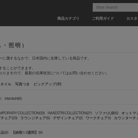
商品カテゴリ
ご利用ガイド
カスタ
具・照明）
ーに属するなかで、日本国内に在庫している商品です。
することができます。
おりますので、最新の在庫状況についてはお問い合わせください。
ムネイル
写真つき
ピックアップ2列
)
interstuhl(6)
MPORARY COLLECTION(33)
I MAESTRI COLLECTION(27)
ソファ1人掛(5)
オットマン 
ェア(23)
ラウンジチェア(5)
デザインチェア(2)
ワークチェア(1)
カウンターチェア
(9)
【納期 1-2週間】(9)