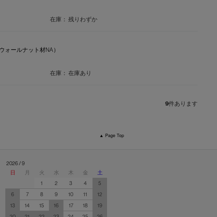
在庫：
残りわずか
リカンウォールナット材NA）
在庫：
在庫あり
9
件あります
▲ Page Top
2026 / 9
日
月
火
水
木
金
土
1
2
3
4
5
6
7
8
9
10
11
12
13
14
15
16
17
18
19
20
21
22
23
24
25
26