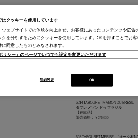
ではクッキーを使用しています
、ウェブサイトでの体験を向上させ、お客様にあったコンテンツや広告
230 MODULAR IMAGINATION【在庫
ックを分析するためにクッキーを使用しています。OKを押すことでお客
モジュラー イマジネーション スツー
【在庫品】
件に同意したものとみなされます。
販売価格：
￥462,000
ieポリシー」のページでいつでも設定を変更いただけます
LC14 TABOURET CABANON
タブレ カバノン
【在庫品】
詳細設定
OK
販売価格：
￥352,000
LC14 TABOURET MAISON DU BRESIL
タブレ メゾン ドゥ ブラジル
【在庫品】
販売価格：
￥275,000
523 TABOURET MERIBEL（オーク材N