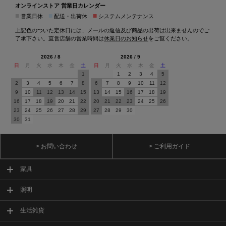
オンラインストア 営業日カレンダー
■
■
■
営業日休
配送・出荷休
システムメンテナンス
上記色のついた定休日には、メールの返信及び商品の出荷は出来ませんのでご
了承下さい。直営店舗の営業時間は
休業日のお知らせ
をご覧ください。
2026 / 8
2026 / 9
日
月
火
水
木
金
土
日
月
火
水
木
金
土
1
1
2
3
4
5
2
3
4
5
6
7
8
6
7
8
9
10
11
12
9
10
11
12
13
14
15
13
14
15
16
17
18
19
16
17
18
19
20
21
22
20
21
22
23
24
25
26
23
24
25
26
27
28
29
27
28
29
30
30
31
> お問い合わせ
> ご利用ガイド
家具
照明
生活雑貨