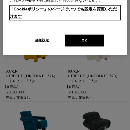
これらの利用条件に同意したものとみなされます。
並べ替え：
「Cookieポリシー」のページでいつでも設定を変更いただ
けます
5
件あります
詳細設定
OK
637-1P
637-1P
UTRECHT（LINCOLN13L574）
UTRECHT（LINCOLN13L570）
ユトレヒト 1人掛
ユトレヒト 1人掛
【在庫品】
【在庫品】
￥1,166,000
￥1,166,000
在庫：在庫なし
在庫：在庫あり