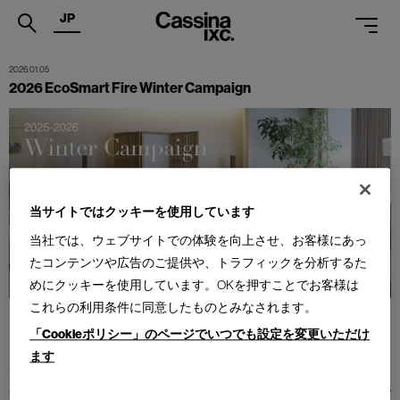
JP
.
2026.01.05
2026 EcoSmart Fire Winter Campaign
PRODUCTS
SERVICES
PROJECTS
当サイトではクッキーを使用しています
MAGAZINE
当社では、ウェブサイトでの体験を向上させ、お客様にあっ
SUPPORT
たコンテンツや広告のご提供や、トラフィックを分析するた
めにクッキーを使用しています。OKを押すことでお客様は
SHOPS
これらの利用条件に同意したものとみなされます。
CATALOGUES
「Cookieポリシー」のページでいつでも設定を変更いただけ
キャンペーン期間中に、対象商品をご購入のお客様にプレゼントを
ます
PROFESSIONAL
差し上げます。
対象商品によってプレゼントが異なりますので、下記内容をご確認
ONLINE STORE
お問合せ