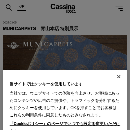
JP
.
2024.03.05
MUNI CARPETS 青山本店 特別展示
PRODUCTS
SERVICES
PROJECTS
MAGAZINE
SUPPORT
当サイトではクッキーを使用しています
当社では、ウェブサイトでの体験を向上させ、お客様にあっ
SHOPS
たコンテンツや広告のご提供や、トラフィックを分析するた
CATALOGUES
めにクッキーを使用しています。OKを押すことでお客様は
これらの利用条件に同意したものとみなされます。
PROFESSIONAL
「Cookieポリシー」のページでいつでも設定を変更いただけ
ONLINE STORE
お問合せ