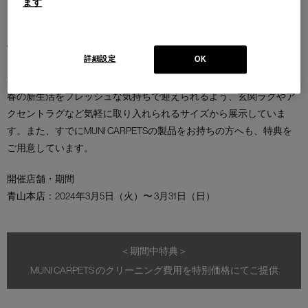
ます
カッシーナ・イクスシー青山本店では、“モダンシノワズリ” をコン
セプトに、東洋の美の源流である中国の明朝時代に作られた最高峰
の絨毯（クラシカル・チャイニーズラグ）の製法と伝統美をよみが
詳細設定
OK
えらせ現代に合わせてアップデートする、MUNI CARPETSの特別展
示会を開催しています。
春の新生活をフレッシュな気持ちで迎えられるよう、玄関ラグやア
クセントラグなど気軽に取り入れられるサイズから展示していま
す。また、すでにMUNI CARPETSの製品をお持ちの方へも、特典を
ご用意しています。
開催店舗・期間
青山本店
：2024年3月5日（火）〜 3月31日（日）
＜期間中特典＞
MUNI CARPETS のクリーニング費用を特別価格にてご提供