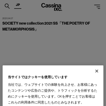
JP
.
2021.04.07
SOCIETY new collection 2021 SS「THE POETRY OF
PRODUCTS
METAMORPHOSIS」
SERVICES
PROJECTS
MAGAZINE
SUPPORT
SHOPS
当サイトではクッキーを使用しています
当社では、ウェブサイトでの体験を向上させ、お客様にあっ
CATALOGUES
たコンテンツや広告のご提供や、トラフィックを分析するた
PROFESSIONAL
めにクッキーを使用しています。OKを押すことでお客様は
これらの利用条件に同意したものとみなされます。
ONLINE STORE
お問合せ