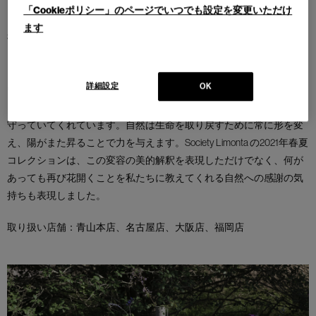
「Cookieポリシー」のページでいつでも設定を変更いただけ
ます
Society Limonta 2021年春夏コレクションは、自然に感謝しインスパイ
アされたコレクションを展開します。今まで以上に居住空間の大切
さに気づいた私たちは、窓から差し込む日光やかつて見過ごされて
詳細設定
OK
いた時間のニュアンス、心地の良い静寂に身をゆだねています。そ
して私たちが時間をかけて想いにふけっている間も自然はいつも見
守っていてくれています。自然は生命を取り戻すために常に形を変
え、陽がまた昇ることで力を与えます。Society Limonta の2021年春夏
コレクションは、この変容の美的解釈を表現しただけでなく、何が
あっても再び花開くことを私たちに教えてくれる自然への感謝の気
持ちも表現しました。
取り扱い店舗：
青山本店
、
名古屋店
、
大阪店
、
福岡店