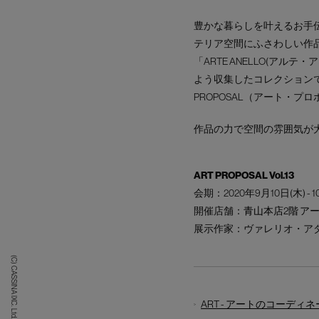
豊かな暮らしを叶えるお手
テリア空間にふさわしい作
「ARTE ANELLO(
よう収集したコレクションで
PROPOSAL（アート・
作品の力で空間の雰囲気が
ART PROPOSAL Vol.13
会期：2020年9月10日(木) - 
開催店舗：
青山本店2階 アー
展示作家：ヴァレリオ・ア
(C) CASSINA IXC. Ltd.
ART - アートのコーディ