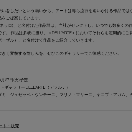
伝いをしたいという願いから、アートは専ら流行を追いかける作品では
品をご提案しています。
アルテ・アネッロ)」と名付けた作品群は、当社がセレクトし、いつでも数多く
す。 作品は多岐に渡り、＜DELL’ARTE＞においてそれらを定期的にご
プロポーザル）」と名付けて作品をご紹介していきます。
大きく変貌する愉しみを、ぜひこのギャラリーでご体感ください。
10月27日(火)予定
トギャラリー DELL’ARTE（デラルテ）
ダミ、ジュゼッペ・ウンチーニ、マリノ・マリーニ、ヤコブ・アガム、
ネート・販売