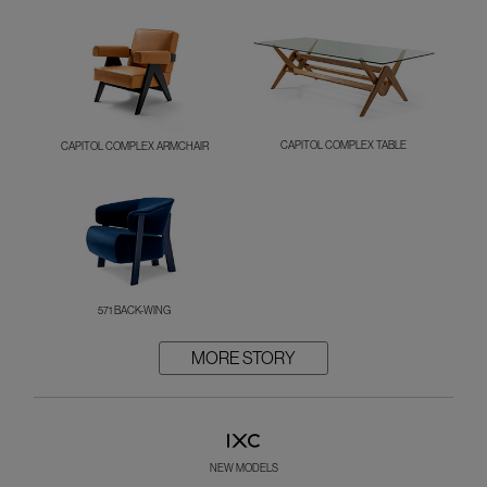
CAPITOL COMPLEX TABLE
CAPITOL COMPLEX ARMCHAIR
571 BACK-WING
MORE STORY
NEW MODELS