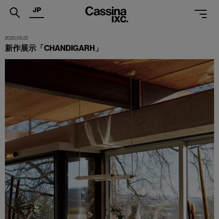
JP
.
2020.05.22
新作展示「CHANDIGARH」
PRODUCTS
SERVICES
PROJECTS
MAGAZINE
SUPPORT
SHOPS
CATALOGUES
PROFESSIONAL
ONLINE STORE
お問合せ