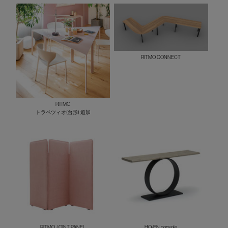
RITMO CONNECT
RITMO
トラペツィオ(台形) 追加
RITMO JOINT PANEL
HO-EN console