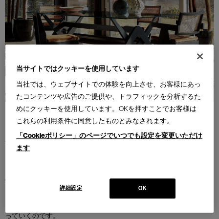
当サイトではクッキーを使用しています
当社では、ウェブサイトでの体験を向上させ、お客様にあっ
たコンテンツや広告のご提供や、トラフィックを分析するた
めにクッキーを使用しています。OKを押すことでお客様は
これらの利用条件に同意したものとみなされます。
その土地の風土や文化を尊重しつつヨーロッパのような近代都市デ
「Cookieポリシー」のページでいつでも設定を変更いただけ
ザインが組み込まれた都市、インド・チャンディガール。
ます
その政治と行政の中心であるキャピトル・コンプレックスのために
デザインされた一連の家具には、インド伝統のクラフトマンシップ
の中にモダンさが垣間見えます。異なる文化の融合。インテリアに
詳細設定
OK
こういったアイテムが加わることでコーディネートはより複雑な魅
力をまとい、多様化する現代のライフスタイルに寄り添うものとな
っていくのです。